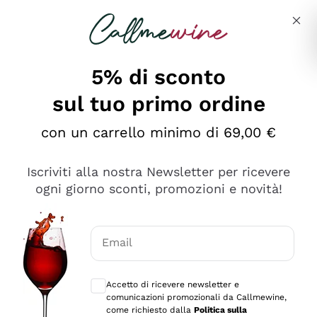
Salta al contenuto principale
Descrivi cosa stai cercando
5% di sconto
sul tuo primo ordine
Ottimo
con un carrello minimo di 69,00 €
4,5
/5
2.566
Iscriviti alla nostra Newsletter per ricevere
recensioni
ogni giorno sconti, promozioni e novità!
Le nostre recensioni a 4 e 5 stelle.
Clicca qui per leggerle tutte >
Email
Precedente
Successivo
Consensi opzionali per ricevere comunica
Accetto di ricevere newsletter e
Ieri
comunicazioni promozionali da Callmewine,
Ordine tutto ok, niente da dire a riguardo. Il sito in se
come richiesto dalla
Politica sulla