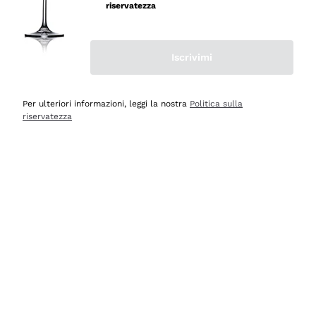
velocissima
riservatezza
Acquirente verificato
Iscrivimi
Ieri
Perfetti e attenti al cliente
Per ulteriori informazioni, leggi la nostra
Politica sulla
riservatezza
Acquirente verificato
2 Giorni Fa
Semplice nell'uso, puntuali e veloci.
Acquirente verificato
2 Giorni Fa
Ottima come sempre!