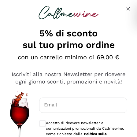
Salta al contenuto principale
Descrivi cosa stai cercando
5% di sconto
sul tuo primo ordine
Ottimo
con un carrello minimo di 69,00 €
4,5
/5
2.552
Iscriviti alla nostra Newsletter per ricevere
recensioni
ogni giorno sconti, promozioni e novità!
Le nostre recensioni a 4 e 5 stelle.
Clicca qui per leggerle tutte >
Email
Precedente
Successivo
Consensi opzionali per ricevere comunica
Accetto di ricevere newsletter e
Oggi
comunicazioni promozionali da Callmewine,
Ottima facilità di acquisto sul sito e consegna
come richiesto dalla
Politica sulla