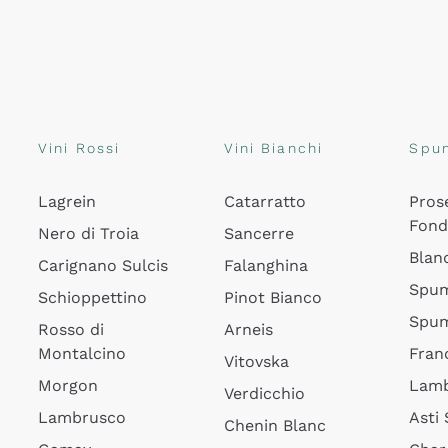
Vini Rossi
Vini Bianchi
Spu
Lagrein
Catarratto
Pros
Fon
Nero di Troia
Sancerre
Blan
Carignano Sulcis
Falanghina
Spum
Schioppettino
Pinot Bianco
Spum
Rosso di
Arneis
Montalcino
Fran
Vitovska
Morgon
Lamb
Verdicchio
Lambrusco
Asti
Chenin Blanc