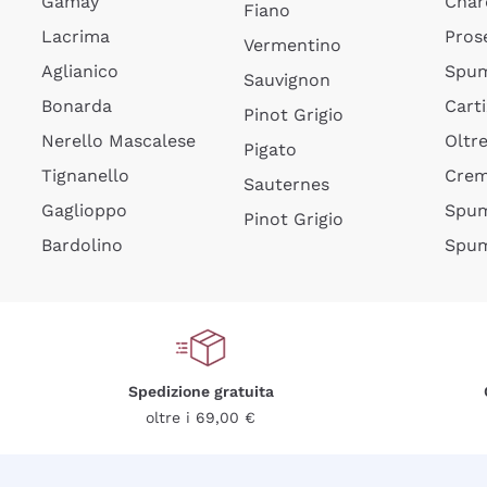
Gamay
Char
Fiano
Lacrima
Pros
Vermentino
Aglianico
Spum
Sauvignon
Bonarda
Cart
Pinot Grigio
Nerello Mascalese
Oltr
Pigato
Tignanello
Cre
Sauternes
Gaglioppo
Spum
Pinot Grigio
Bardolino
Spum
Spedizione gratuita
oltre i 69,00 €