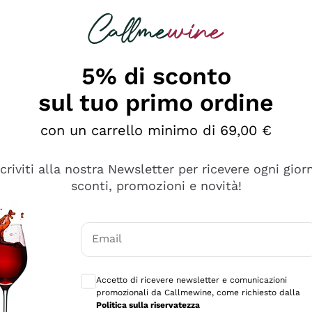
rcando
Champagne
Spumanti
Tutti i Vini
5% di sconto
sul tuo primo ordine
con un carrello minimo di 69,00 €
scriviti alla nostra Newsletter per ricevere ogni gior
sconti, promozioni e novità!
Email
Consensi opzionali per ricevere comunicaz
Accetto di ricevere newsletter e comunicazioni
promozionali da Callmewine, come richiesto dalla
sima
Politica sulla riservatezza