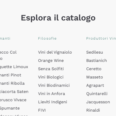
Esplora il catalogo
manti
Filosofie
Produttori Vin
ecco Col
Vini del Vignaiolo
Sedilesu
do
Orange Wine
Bastianich
quette Limoux
Senza Solfiti
Ceretto
anti Pinot
Vini Biologici
Masseto
anti Ribolla
Vini Biodinamici
Agrapart
ciacorta Saten
Vini in Anfora
Quintarelli
rusco Vivace
Lieviti Indigeni
Jacquesson
 Spumante
FIVI
Rinaldi