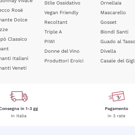
donnay Vivace
Stile Ossidativo
Ornellaia
ecco Rosé
Vegan Friendly
Mascarello
ante Dolce
Recoltant
Gosset
izze
Triple A
Biondi Santi
epò Classico
PIWI
Guado al Tass
mant
Donne del Vino
Divella
anti Italiani
Produttori Eroici
Casale del Gigl
anti Veneti
Consegna in 1-3 gg
Pagamento
in Italia
in 3 rate