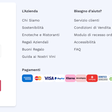
L'Azienda
Bisogno d'aiuto?
Chi Siamo
Servizio clienti
Sostenibilità
Condizioni di Vendita
Enoteche e Ristoranti
Modulo di recesso or
Regali Aziendali
Accessibilità
Buoni Regalo
FAQ
Guida ai Nostri Vini
Pagamenti