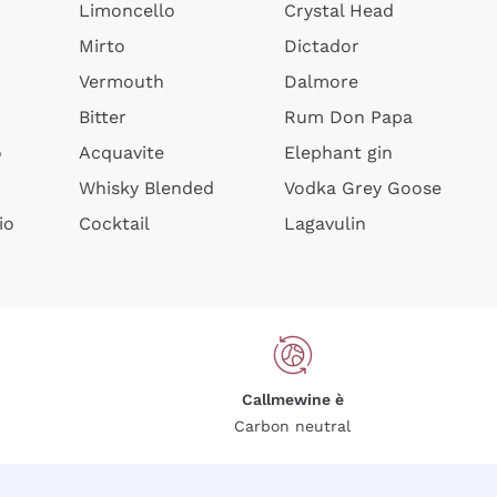
Limoncello
Crystal Head
Mirto
Dictador
Vermouth
Dalmore
Bitter
Rum Don Papa
o
Acquavite
Elephant gin
Whisky Blended
Vodka Grey Goose
io
Cocktail
Lagavulin
Callmewine è
Carbon neutral