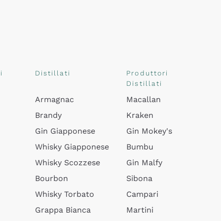
i
Distillati
Produttori
Distillati
Armagnac
Macallan
Brandy
Kraken
Gin Giapponese
Gin Mokey's
Whisky Giapponese
Bumbu
Whisky Scozzese
Gin Malfy
Bourbon
Sibona
Whisky Torbato
Campari
Grappa Bianca
Martini