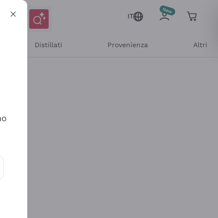
IT
Distillati
Provenienza
Altri
no
ioni e offerte personalizzate