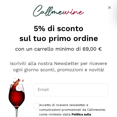
Salta al contenuto principale
Descrivi cosa stai cercando
5% di sconto
sul tuo primo ordine
Ottimo
con un carrello minimo di 69,00 €
4,5
/5
2.559
Iscriviti alla nostra Newsletter per ricevere
recensioni
ogni giorno sconti, promozioni e novità!
Le nostre recensioni a 4 e 5 stelle.
Clicca qui per leggerle tutte >
Email
Precedente
Successivo
Consensi opzionali per ricevere comunica
Accetto di ricevere newsletter e
Oggi
comunicazioni promozionali da Callmewine,
Il catalogo offre moltissime possibilità di scelta tra tanti
come richiesto dalla
Politica sulla