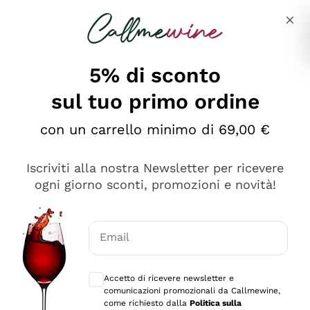
Salta al contenuto principale
Descrivi cosa stai cercando
5% di sconto
sul tuo primo ordine
Ottimo
con un carrello minimo di 69,00 €
4,5
/5
2.559
Iscriviti alla nostra Newsletter per ricevere
recensioni
ogni giorno sconti, promozioni e novità!
Le nostre recensioni a 4 e 5 stelle.
Clicca qui per leggerle tutte >
Email
Precedente
Successivo
Consensi opzionali per ricevere comunica
Accetto di ricevere newsletter e
Oggi
comunicazioni promozionali da Callmewine,
Il catalogo offre moltissime possibilità di scelta tra tanti
come richiesto dalla
Politica sulla