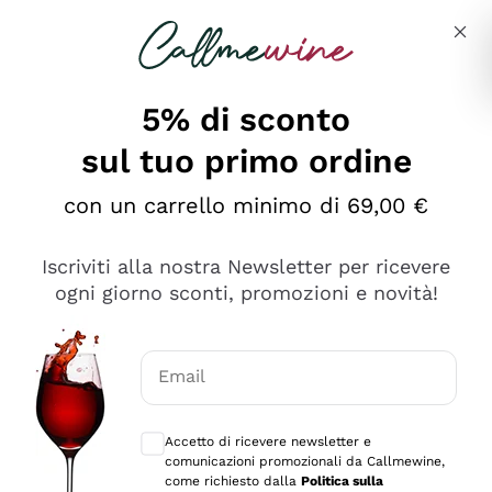
Salta al contenuto principale
Descrivi cosa stai cercando
5% di sconto
sul tuo primo ordine
Ottimo
con un carrello minimo di 69,00 €
4,5
/5
2.566
Iscriviti alla nostra Newsletter per ricevere
recensioni
ogni giorno sconti, promozioni e novità!
Le nostre recensioni a 4 e 5 stelle.
Clicca qui per leggerle tutte >
Email
Precedente
Successivo
Consensi opzionali per ricevere comunica
Accetto di ricevere newsletter e
Oggi
comunicazioni promozionali da Callmewine,
Ordine tutto ok, niente da dire a riguardo. Il sito in se
come richiesto dalla
Politica sulla