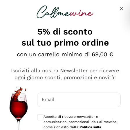
Salta al contenuto principale
Descrivi cosa stai cercando
5% di sconto
sul tuo primo ordine
Ottimo
con un carrello minimo di 69,00 €
4,5
/5
2.566
Iscriviti alla nostra Newsletter per ricevere
recensioni
ogni giorno sconti, promozioni e novità!
Le nostre recensioni a 4 e 5 stelle.
Clicca qui per leggerle tutte >
Email
Precedente
Successivo
Consensi opzionali per ricevere comunica
Accetto di ricevere newsletter e
Oggi
comunicazioni promozionali da Callmewine,
Ordine tutto ok, niente da dire a riguardo. Il sito in se
come richiesto dalla
Politica sulla