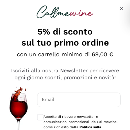
Salta al contenuto principale
Descrivi cosa stai cercando
5% di sconto
sul tuo primo ordine
Ottimo
con un carrello minimo di 69,00 €
4,5
/5
2.567
Iscriviti alla nostra Newsletter per ricevere
recensioni
ogni giorno sconti, promozioni e novità!
Le nostre recensioni a 4 e 5 stelle.
Clicca qui per leggerle tutte >
Email
Precedente
Successivo
Consensi opzionali per ricevere comunica
Accetto di ricevere newsletter e
Oggi
comunicazioni promozionali da Callmewine,
Ottimo servizio!
come richiesto dalla
Politica sulla