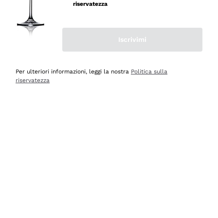
velocissima
riservatezza
Acquirente verificato
Iscrivimi
Ieri
Perfetti e attenti al cliente
Per ulteriori informazioni, leggi la nostra
Politica sulla
riservatezza
Acquirente verificato
2 Giorni Fa
Semplice nell'uso, puntuali e veloci.
Acquirente verificato
2 Giorni Fa
Ottima come sempre!