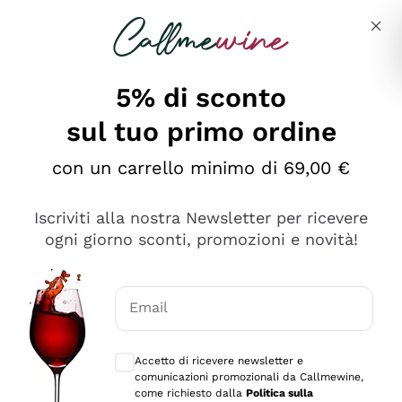
Salta al contenuto principale
Descrivi cosa stai cercando
5% di sconto
sul tuo primo ordine
Ottimo
con un carrello minimo di 69,00 €
4,5
/5
2.552
Iscriviti alla nostra Newsletter per ricevere
recensioni
ogni giorno sconti, promozioni e novità!
Le nostre recensioni a 4 e 5 stelle.
Clicca qui per leggerle tutte >
Email
Precedente
Successivo
Consensi opzionali per ricevere comunica
Accetto di ricevere newsletter e
Oggi
comunicazioni promozionali da Callmewine,
Ottima facilità di acquisto sul sito e consegna
come richiesto dalla
Politica sulla