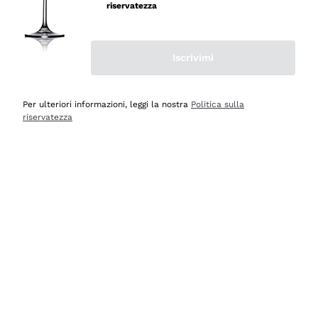
velocissima
riservatezza
Acquirente verificato
Iscrivimi
Ieri
Perfetti e attenti al cliente
Per ulteriori informazioni, leggi la nostra
Politica sulla
riservatezza
Acquirente verificato
2 Giorni Fa
Semplice nell'uso, puntuali e veloci.
Acquirente verificato
2 Giorni Fa
Ottima come sempre!