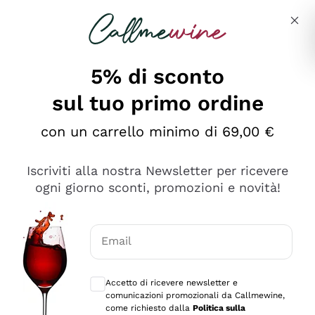
Salta al contenuto principale
Descrivi cosa stai cercando
5% di sconto
sul tuo primo ordine
Ottimo
con un carrello minimo di 69,00 €
4,5
/5
2.552
Iscriviti alla nostra Newsletter per ricevere
recensioni
ogni giorno sconti, promozioni e novità!
Le nostre recensioni a 4 e 5 stelle.
Clicca qui per leggerle tutte >
Email
Precedente
Successivo
Consensi opzionali per ricevere comunica
Accetto di ricevere newsletter e
Oggi
comunicazioni promozionali da Callmewine,
Ottima facilità di acquisto sul sito e consegna
come richiesto dalla
Politica sulla