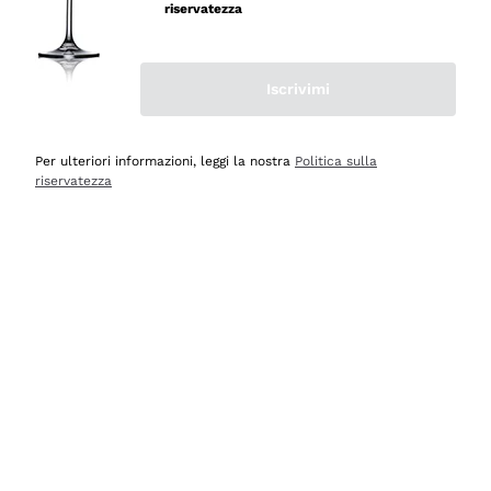
professionalità
riservatezza
Acquirente verificato
Iscrivimi
Oggi
Seri affidabili
Per ulteriori informazioni, leggi la nostra
Politica sulla
riservatezza
Acquirente verificato
Ieri
Il catalogo offre moltissime possibilità di scelta tra tanti
prodotti diversi e con un ampio range di prezzo. Le
indicazioni dei consulenti sono estremamente chiare e
conformi alle caratteristiche dei prodotti acquistati
Acquirente verificato