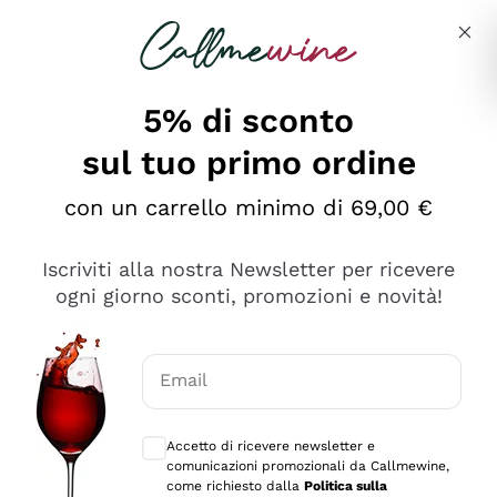
Salta al contenuto principale
Descrivi cosa stai cercando
5% di sconto
sul tuo primo ordine
Ottimo
con un carrello minimo di 69,00 €
4,5
/5
2.561
Iscriviti alla nostra Newsletter per ricevere
recensioni
ogni giorno sconti, promozioni e novità!
Le nostre recensioni a 4 e 5 stelle.
Clicca qui per leggerle tutte >
Email
Precedente
Successivo
Consensi opzionali per ricevere comunica
Accetto di ricevere newsletter e
Oggi
comunicazioni promozionali da Callmewine,
Acquisto semplice nelle modalità, gestito con rapidità e
come richiesto dalla
Politica sulla