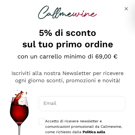
Salta al contenuto principale
Descrivi cosa stai cercando
5% di sconto
sul tuo primo ordine
Ottimo
con un carrello minimo di 69,00 €
4,5
/5
2.561
Iscriviti alla nostra Newsletter per ricevere
recensioni
ogni giorno sconti, promozioni e novità!
Le nostre recensioni a 4 e 5 stelle.
Clicca qui per leggerle tutte >
Email
Precedente
Successivo
Consensi opzionali per ricevere comunica
Accetto di ricevere newsletter e
Oggi
comunicazioni promozionali da Callmewine,
Acquisto semplice nelle modalità, gestito con rapidità e
come richiesto dalla
Politica sulla