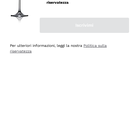
professionalità
riservatezza
Acquirente verificato
Iscrivimi
Ieri
Seri affidabili
Per ulteriori informazioni, leggi la nostra
Politica sulla
riservatezza
Acquirente verificato
Ieri
Il catalogo offre moltissime possibilità di scelta tra tanti
prodotti diversi e con un ampio range di prezzo. Le
indicazioni dei consulenti sono estremamente chiare e
conformi alle caratteristiche dei prodotti acquistati
Acquirente verificato