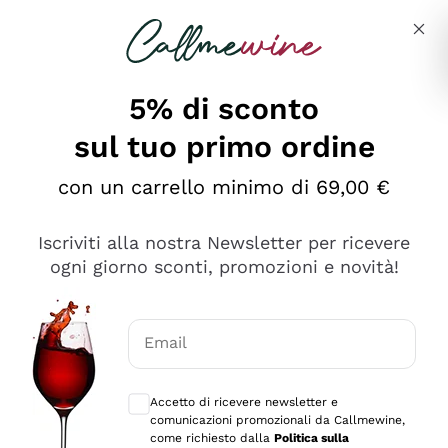
Salta al contenuto principale
Descrivi cosa stai cercando
5% di sconto
sul tuo primo ordine
Ottimo
con un carrello minimo di 69,00 €
4,5
/5
2.566
Iscriviti alla nostra Newsletter per ricevere
recensioni
ogni giorno sconti, promozioni e novità!
Le nostre recensioni a 4 e 5 stelle.
Clicca qui per leggerle tutte >
Email
Precedente
Successivo
Consensi opzionali per ricevere comunica
Accetto di ricevere newsletter e
Oggi
comunicazioni promozionali da Callmewine,
Ordine tutto ok, niente da dire a riguardo. Il sito in se
come richiesto dalla
Politica sulla