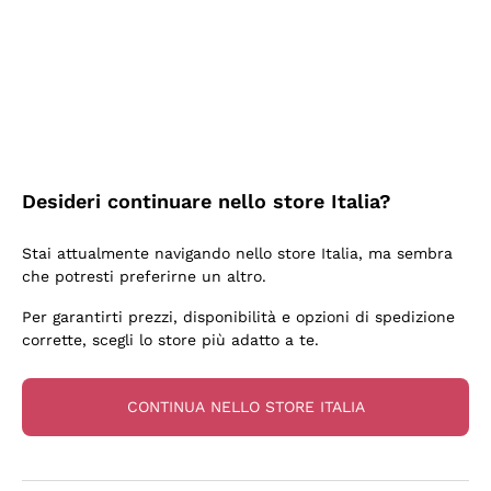
5 Giorni Fa
Tutto bene. spedizione rapida, package resistente
Acquirente verificato
6 Giorni Fa
Desideri continuare nello store Italia?
una bellissima scoperta
Stai attualmente navigando nello store Italia, ma sembra
Acquirente verificato
che potresti preferirne un altro.
Per garantirti prezzi, disponibilità e opzioni di spedizione
6 Giorni Fa
corrette, scegli lo store più adatto a te.
OTTIMA PROMOZIONE SU BOTTIGLIA BASE MA
INTERESSANTE DI CHAMPAGNE E CONSEGNA
CONTINUA NELLO STORE ITALIA
RAPIDISSIMA. DA CONSIGLIARE CERTAMENTE.
Acquirente verificato