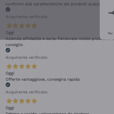
conformi alle caratteristiche dei prodotti acquistati
Acquirente verificato
Oggi
Per 
Azienda affidabile e seria. Personale molto profession
consiglio
Acquirente verificato
Oggi
Offerte vantaggiose, consegna rapida
Acquirente verificato
Oggi
Ottimo e rapido, un’esperienza da ripetere