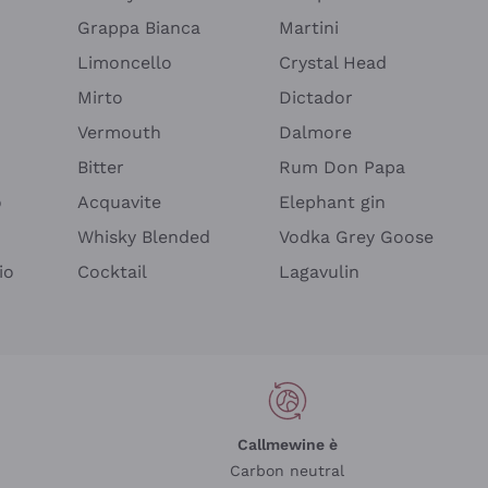
Grappa Bianca
Martini
Limoncello
Crystal Head
Mirto
Dictador
Vermouth
Dalmore
Bitter
Rum Don Papa
o
Acquavite
Elephant gin
Whisky Blended
Vodka Grey Goose
io
Cocktail
Lagavulin
Callmewine è
Carbon neutral