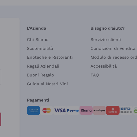
L'Azienda
Bisogno d'aiuto?
Chi Siamo
Servizio clienti
Sostenibilità
Condizioni di Vendita
Enoteche e Ristoranti
Modulo di recesso or
Regali Aziendali
Accessibilità
Buoni Regalo
FAQ
Guida ai Nostri Vini
Pagamenti