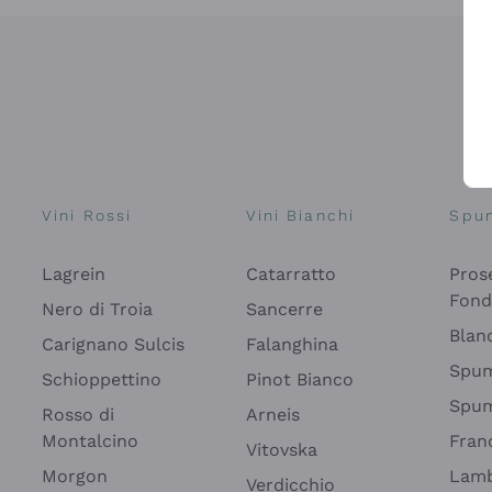
Vini Rossi
Vini Bianchi
Spu
Lagrein
Catarratto
Pros
Fon
Nero di Troia
Sancerre
Blan
Carignano Sulcis
Falanghina
Spum
Schioppettino
Pinot Bianco
Spum
Rosso di
Arneis
Montalcino
Fran
Vitovska
Morgon
Lamb
Verdicchio