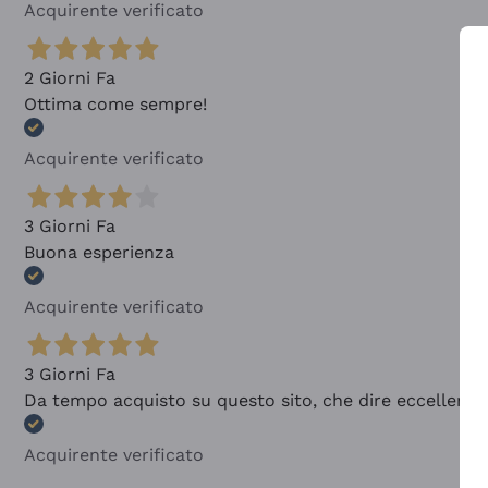
Acquirente verificato
2 Giorni Fa
Ottima come sempre!
Acquirente verificato
3 Giorni Fa
Buona esperienza
Acquirente verificato
3 Giorni Fa
Da tempo acquisto su questo sito, che dire eccellente
Acquirente verificato