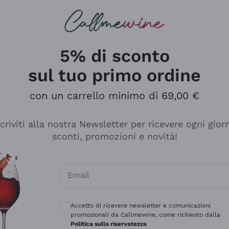
rcando
Champagne
Spumanti
Tutti i Vini
5% di sconto
sul tuo primo ordine
con un carrello minimo di 69,00 €
scriviti alla nostra Newsletter per ricevere ogni gior
sconti, promozioni e novità!
Email
Consensi opzionali per ricevere comunicaz
Accetto di ricevere newsletter e comunicazioni
promozionali da Callmewine, come richiesto dalla
tanti prodotti diversi e con un ampio range di prezzo. Le 
Politica sulla riservatezza