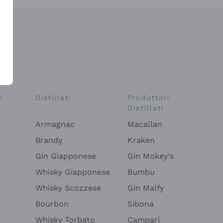
i
Distillati
Produttori
Distillati
Armagnac
Macallan
Brandy
Kraken
Gin Giapponese
Gin Mokey's
Whisky Giapponese
Bumbu
Whisky Scozzese
Gin Malfy
Bourbon
Sibona
Whisky Torbato
Campari