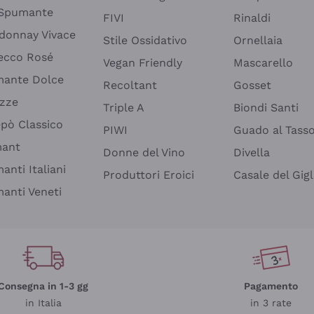
 Spumante
FIVI
Rinaldi
donnay Vivace
Stile Ossidativo
Ornellaia
ecco Rosé
Vegan Friendly
Mascarello
ante Dolce
Recoltant
Gosset
izze
Triple A
Biondi Santi
epò Classico
PIWI
Guado al Tass
mant
Donne del Vino
Divella
anti Italiani
Produttori Eroici
Casale del Gigl
anti Veneti
Consegna in 1-3 gg
Pagamento
in Italia
in 3 rate