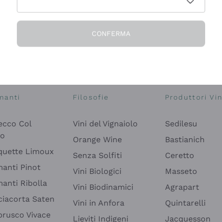
CONFERMA
Esplora il catalogo
manti
Filosofie
Produttori Vin
ecco Col
Vini del Vignaiolo
Sedilesu
do
Orange Wine
Bastianich
quette Limoux
Senza Solfiti
Ceretto
anti Pinot
Vini Biologici
Masseto
anti Ribolla
Vini Biodinamici
Agrapart
ciacorta Saten
Vini in Anfora
Quintarelli
rusco Vivace
Lieviti Indigeni
Jacquesson