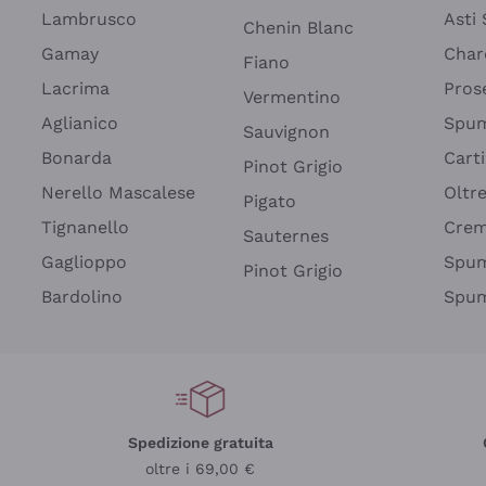
Lambrusco
Asti
Chenin Blanc
Gamay
Char
Fiano
Lacrima
Pros
Vermentino
Aglianico
Spum
Sauvignon
Bonarda
Cart
Pinot Grigio
Nerello Mascalese
Oltr
Pigato
Tignanello
Cre
Sauternes
Gaglioppo
Spum
Pinot Grigio
Bardolino
Spum
Spedizione gratuita
oltre i 69,00 €