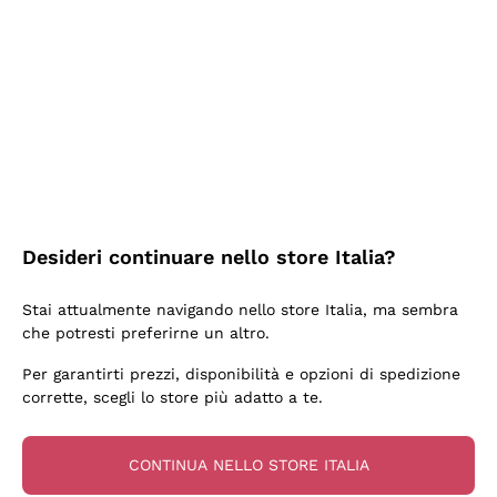
2 Giorni Fa
Semplice nell'uso, puntuali e veloci.
Acquirente verificato
2 Giorni Fa
Ottima come sempre!
Desideri continuare nello store Italia?
Acquirente verificato
Stai attualmente navigando nello store Italia, ma sembra
che potresti preferirne un altro.
3 Giorni Fa
Per garantirti prezzi, disponibilità e opzioni di spedizione
Buona esperienza
corrette, scegli lo store più adatto a te.
Acquirente verificato
CONTINUA NELLO STORE ITALIA