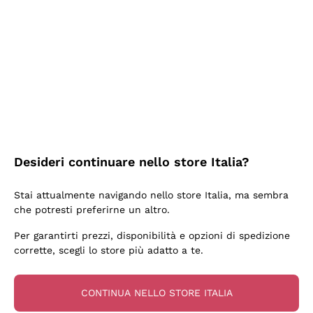
2 Giorni Fa
Semplice nell'uso, puntuali e veloci.
Acquirente verificato
2 Giorni Fa
Ottima come sempre!
Desideri continuare nello store Italia?
Acquirente verificato
Stai attualmente navigando nello store Italia, ma sembra
che potresti preferirne un altro.
3 Giorni Fa
Per garantirti prezzi, disponibilità e opzioni di spedizione
Buona esperienza
corrette, scegli lo store più adatto a te.
Acquirente verificato
CONTINUA NELLO STORE ITALIA