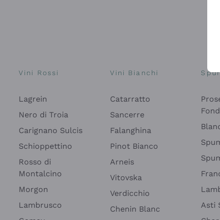
Vini Rossi
Vini Bianchi
Spu
Lagrein
Catarratto
Pros
Fon
Nero di Troia
Sancerre
Blan
Carignano Sulcis
Falanghina
Spum
Schioppettino
Pinot Bianco
Spum
Rosso di
Arneis
Montalcino
Fran
Vitovska
Morgon
Lamb
Verdicchio
Lambrusco
Asti
Chenin Blanc