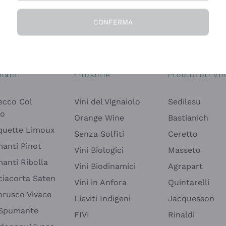
CONFERMA
Esplora il catalogo
manti
Filosofie
Produttori Vin
ecco Col
Vini del Vignaiolo
Sedilesu
do
Orange Wine
Bastianich
quette Limoux
Senza Solfiti
Ceretto
anti Pinot
Vini Biologici
Masseto
anti Ribolla
Vini Biodinamici
Agrapart
ciacorta Saten
Vini in Anfora
Quintarelli
rusco Vivace
Lieviti Indigeni
Jacquesson
 Spumante
FIVI
Rinaldi