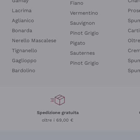
Gamay
Char
Fiano
Lacrima
Pros
Vermentino
Aglianico
Spum
Sauvignon
Bonarda
Cart
Pinot Grigio
Nerello Mascalese
Oltr
Pigato
Tignanello
Cre
Sauternes
Gaglioppo
Spum
Pinot Grigio
Bardolino
Spum
Spedizione gratuita
oltre i 69,00 €