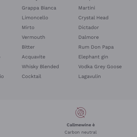
Grappa Bianca
Martini
Limoncello
Crystal Head
Mirto
Dictador
Vermouth
Dalmore
Bitter
Rum Don Papa
o
Acquavite
Elephant gin
Whisky Blended
Vodka Grey Goose
io
Cocktail
Lagavulin
Callmewine è
Carbon neutral