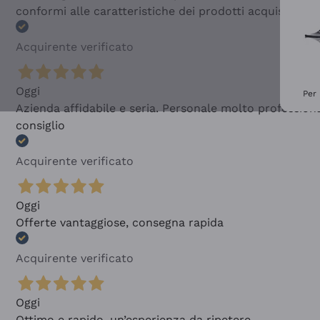
conformi alle caratteristiche dei prodotti acquistati
Acquirente verificato
Oggi
Per 
Azienda affidabile e seria. Personale molto profession
consiglio
Acquirente verificato
Oggi
Offerte vantaggiose, consegna rapida
Acquirente verificato
Oggi
Ottimo e rapido, un’esperienza da ripetere