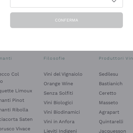
CONFERMA
Esplora il catalogo
manti
Filosofie
Produttori Vin
ecco Col
Vini del Vignaiolo
Sedilesu
do
Orange Wine
Bastianich
quette Limoux
Senza Solfiti
Ceretto
anti Pinot
Vini Biologici
Masseto
anti Ribolla
Vini Biodinamici
Agrapart
ciacorta Saten
Vini in Anfora
Quintarelli
rusco Vivace
Lieviti Indigeni
Jacquesson