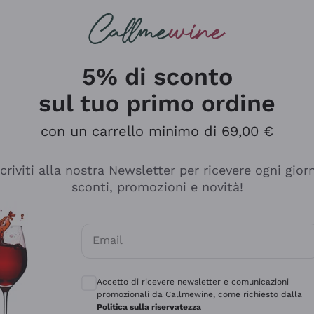
rcando
Champagne
Spumanti
Tutti i Vini
5% di sconto
sul tuo primo ordine
con un carrello minimo di 69,00 €
scriviti alla nostra Newsletter per ricevere ogni gior
sconti, promozioni e novità!
Email
Consensi opzionali per ricevere comunicaz
Accetto di ricevere newsletter e comunicazioni
promozionali da Callmewine, come richiesto dalla
tanti prodotti diversi e con un ampio range di prezzo. Le 
Politica sulla riservatezza