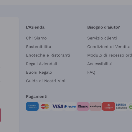
L'Azienda
Bisogno d'aiuto?
Chi Siamo
Servizio clienti
Sostenibilità
Condizioni di Vendita
Enoteche e Ristoranti
Modulo di recesso or
Regali Aziendali
Accessibilità
Buoni Regalo
FAQ
Guida ai Nostri Vini
Pagamenti