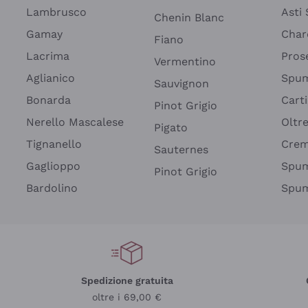
Lambrusco
Asti
Chenin Blanc
Gamay
Char
Fiano
Lacrima
Pros
Vermentino
Aglianico
Spum
Sauvignon
Bonarda
Cart
Pinot Grigio
Nerello Mascalese
Oltr
Pigato
Tignanello
Cre
Sauternes
Gaglioppo
Spum
Pinot Grigio
Bardolino
Spum
Spedizione gratuita
oltre i 69,00 €