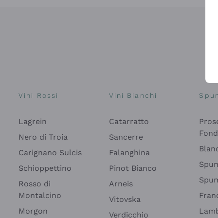
Vini Rossi
Vini Bianchi
Spu
Lagrein
Catarratto
Pros
Fon
Nero di Troia
Sancerre
Blan
Carignano Sulcis
Falanghina
Spum
Schioppettino
Pinot Bianco
Spum
Rosso di
Arneis
Montalcino
Fran
Vitovska
Morgon
Lamb
Verdicchio