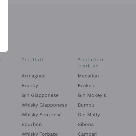
i
Distillati
Produttori
Distillati
Armagnac
Macallan
Brandy
Kraken
Gin Giapponese
Gin Mokey's
Whisky Giapponese
Bumbu
Whisky Scozzese
Gin Malfy
Bourbon
Sibona
Whisky Torbato
Campari