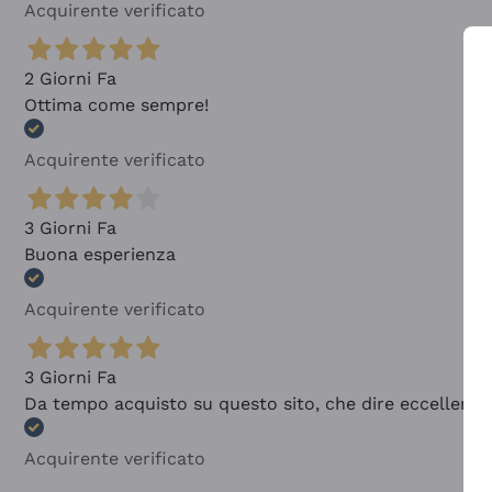
Acquirente verificato
2 Giorni Fa
Ottima come sempre!
Acquirente verificato
3 Giorni Fa
Buona esperienza
Acquirente verificato
3 Giorni Fa
Da tempo acquisto su questo sito, che dire eccellente
Acquirente verificato