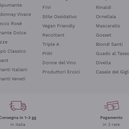
 Spumante
FIVI
Rinaldi
donnay Vivace
Stile Ossidativo
Ornellaia
ecco Rosé
Vegan Friendly
Mascarello
ante Dolce
Recoltant
Gosset
izze
Triple A
Biondi Santi
epò Classico
PIWI
Guado al Tass
mant
Donne del Vino
Divella
anti Italiani
Produttori Eroici
Casale del Gigl
anti Veneti
Consegna in 1-3 gg
Pagamento
in Italia
in 3 rate