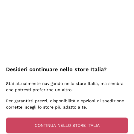
2 Giorni Fa
Semplice nell'uso, puntuali e veloci.
Acquirente verificato
2 Giorni Fa
Ottima come sempre!
Desideri continuare nello store Italia?
Acquirente verificato
Stai attualmente navigando nello store Italia, ma sembra
che potresti preferirne un altro.
3 Giorni Fa
Per garantirti prezzi, disponibilità e opzioni di spedizione
Buona esperienza
corrette, scegli lo store più adatto a te.
Acquirente verificato
CONTINUA NELLO STORE ITALIA