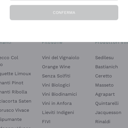
CONFERMA
Esplora il catalogo
manti
Filosofie
Produttori Vin
ecco Col
Vini del Vignaiolo
Sedilesu
do
Orange Wine
Bastianich
quette Limoux
Senza Solfiti
Ceretto
anti Pinot
Vini Biologici
Masseto
anti Ribolla
Vini Biodinamici
Agrapart
ciacorta Saten
Vini in Anfora
Quintarelli
rusco Vivace
Lieviti Indigeni
Jacquesson
 Spumante
FIVI
Rinaldi