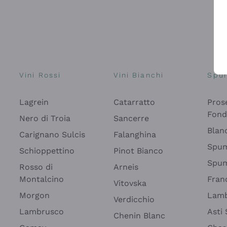
Vini Rossi
Vini Bianchi
Spu
Lagrein
Catarratto
Pros
Fon
Nero di Troia
Sancerre
Blan
Carignano Sulcis
Falanghina
Spum
Schioppettino
Pinot Bianco
Spum
Rosso di
Arneis
Montalcino
Fran
Vitovska
Morgon
Lamb
Verdicchio
Lambrusco
Asti
Chenin Blanc