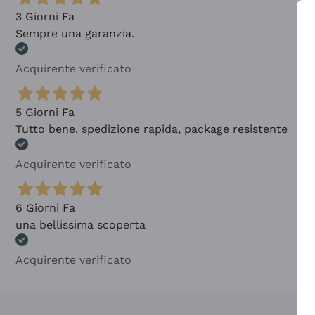
3 Giorni Fa
Sempre una garanzia.
Acquirente verificato
5 Giorni Fa
Tutto bene. spedizione rapida, package resistente
Acquirente verificato
6 Giorni Fa
una bellissima scoperta
Acquirente verificato