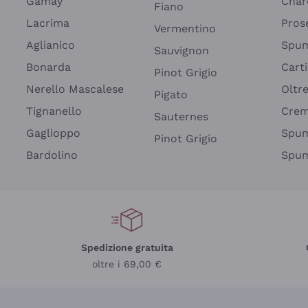
Gamay
Char
Fiano
Lacrima
Pros
Vermentino
Aglianico
Spum
Sauvignon
Bonarda
Cart
Pinot Grigio
Nerello Mascalese
Oltr
Pigato
Tignanello
Cre
Sauternes
Gaglioppo
Spum
Pinot Grigio
Bardolino
Spum
Spedizione gratuita
oltre i 69,00 €