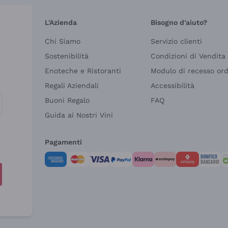
L'Azienda
Bisogno d'aiuto?
Chi Siamo
Servizio clienti
Sostenibilità
Condizioni di Vendita
Enoteche e Ristoranti
Modulo di recesso or
Regali Aziendali
Accessibilità
Buoni Regalo
FAQ
Guida ai Nostri Vini
Pagamenti