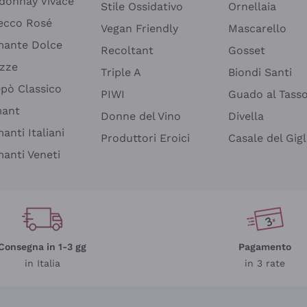
donnay Vivace
Stile Ossidativo
Ornellaia
ecco Rosé
Vegan Friendly
Mascarello
ante Dolce
Recoltant
Gosset
izze
Triple A
Biondi Santi
epò Classico
PIWI
Guado al Tass
mant
Donne del Vino
Divella
anti Italiani
Produttori Eroici
Casale del Gigl
anti Veneti
Consegna in 1-3 gg
Pagamento
in Italia
in 3 rate