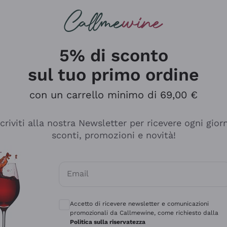
rcando
Champagne
Spumanti
Tutti i Vini
5% di sconto
sul tuo primo ordine
con un carrello minimo di 69,00 €
scriviti alla nostra Newsletter per ricevere ogni gior
sconti, promozioni e novità!
Email
Consensi opzionali per ricevere comunicaz
Accetto di ricevere newsletter e comunicazioni
promozionali da Callmewine, come richiesto dalla
sima
Politica sulla riservatezza