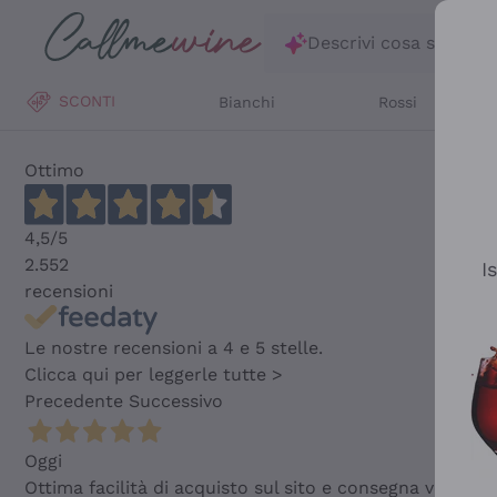
Salta al contenuto principale
Descrivi cosa stai ce
SCONTI
Bianchi
Rossi
Ottimo
4,5
/5
2.552
I
recensioni
Le nostre recensioni a 4 e 5 stelle.
Clicca qui per leggerle tutte >
Precedente
Successivo
Oggi
Ottima facilità di acquisto sul sito e consegna velocis