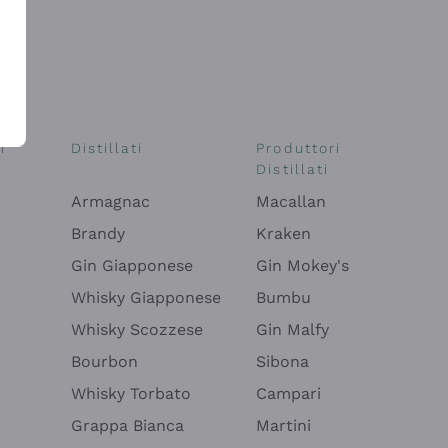
i
Distillati
Produttori
Distillati
Armagnac
Macallan
Brandy
Kraken
Gin Giapponese
Gin Mokey's
Whisky Giapponese
Bumbu
Whisky Scozzese
Gin Malfy
Bourbon
Sibona
Whisky Torbato
Campari
Grappa Bianca
Martini