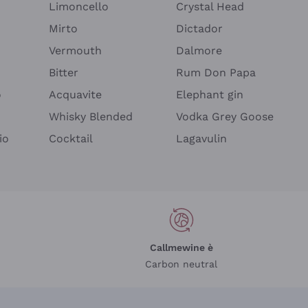
Limoncello
Crystal Head
Mirto
Dictador
Vermouth
Dalmore
Bitter
Rum Don Papa
o
Acquavite
Elephant gin
Whisky Blended
Vodka Grey Goose
io
Cocktail
Lagavulin
Callmewine è
Carbon neutral