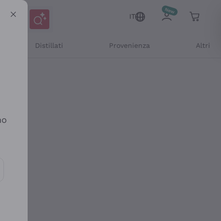
IT
Distillati
Provenienza
Altri
no
ioni e offerte personalizzate