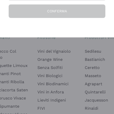
CONFERMA
Esplora il catalogo
manti
Filosofie
Produttori Vin
ecco Col
Vini del Vignaiolo
Sedilesu
do
Orange Wine
Bastianich
quette Limoux
Senza Solfiti
Ceretto
anti Pinot
Vini Biologici
Masseto
anti Ribolla
Vini Biodinamici
Agrapart
ciacorta Saten
Vini in Anfora
Quintarelli
rusco Vivace
Lieviti Indigeni
Jacquesson
 Spumante
FIVI
Rinaldi