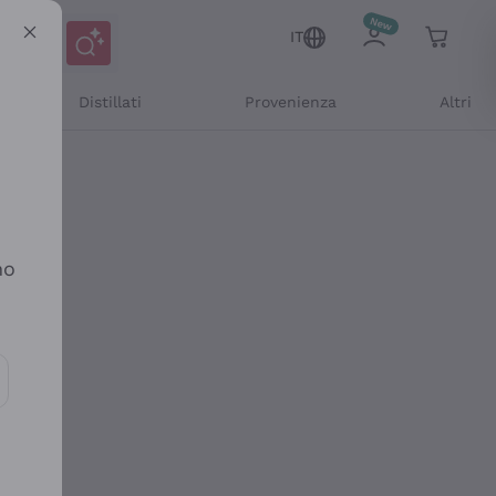
IT
Distillati
Provenienza
Altri
no
ioni e offerte personalizzate