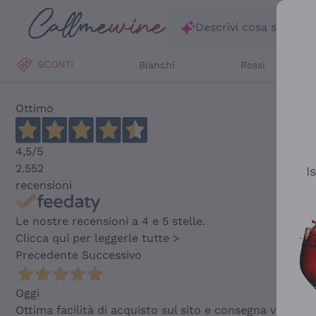
Salta al contenuto principale
Descrivi cosa stai ce
SCONTI
Bianchi
Rossi
Ottimo
4,5
/5
2.552
I
recensioni
Le nostre recensioni a 4 e 5 stelle.
Clicca qui per leggerle tutte >
Precedente
Successivo
Oggi
Ottima facilità di acquisto sul sito e consegna velocis