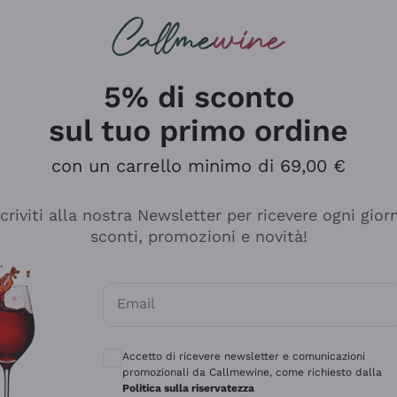
rcando
Champagne
Spumanti
Tutti i Vini
5% di sconto
sul tuo primo ordine
con un carrello minimo di 69,00 €
scriviti alla nostra Newsletter per ricevere ogni gior
sconti, promozioni e novità!
Email
Consensi opzionali per ricevere comunicaz
Accetto di ricevere newsletter e comunicazioni
promozionali da Callmewine, come richiesto dalla
sima
Politica sulla riservatezza