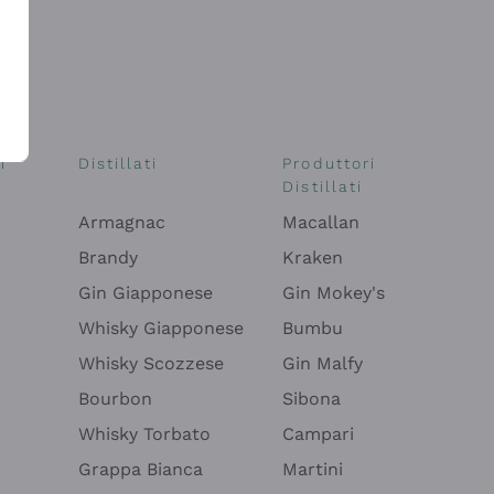
i
Distillati
Produttori
Distillati
Armagnac
Macallan
Brandy
Kraken
Gin Giapponese
Gin Mokey's
Whisky Giapponese
Bumbu
Whisky Scozzese
Gin Malfy
Bourbon
Sibona
Whisky Torbato
Campari
Grappa Bianca
Martini