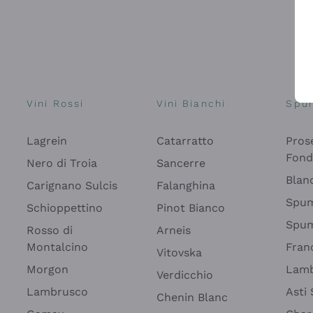
Vini Rossi
Vini Bianchi
Spu
Lagrein
Catarratto
Pros
Fon
Nero di Troia
Sancerre
Blan
Carignano Sulcis
Falanghina
Spum
Schioppettino
Pinot Bianco
Spum
Rosso di
Arneis
Montalcino
Fran
Vitovska
Morgon
Lamb
Verdicchio
Lambrusco
Asti
Chenin Blanc