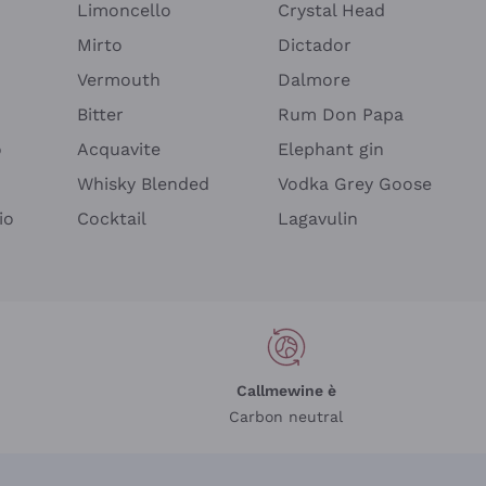
Limoncello
Crystal Head
Mirto
Dictador
Vermouth
Dalmore
Bitter
Rum Don Papa
o
Acquavite
Elephant gin
Whisky Blended
Vodka Grey Goose
io
Cocktail
Lagavulin
Callmewine è
Carbon neutral