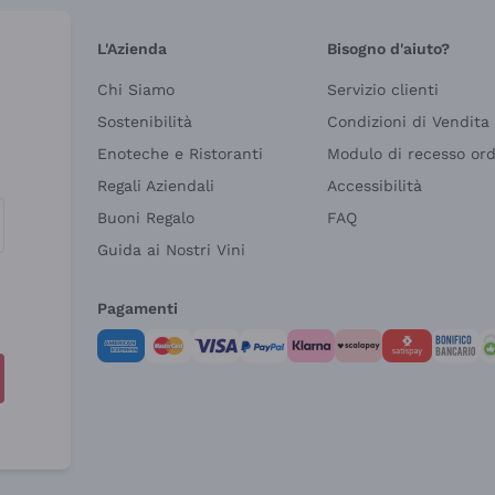
L'Azienda
Bisogno d'aiuto?
Chi Siamo
Servizio clienti
Sostenibilità
Condizioni di Vendita
Enoteche e Ristoranti
Modulo di recesso or
Regali Aziendali
Accessibilità
Buoni Regalo
FAQ
Guida ai Nostri Vini
Pagamenti