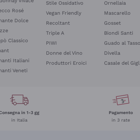
donnay Vivace
Stile Ossidativo
Ornellaia
ecco Rosé
Vegan Friendly
Mascarello
ante Dolce
Recoltant
Gosset
izze
Triple A
Biondi Santi
epò Classico
PIWI
Guado al Tass
mant
Donne del Vino
Divella
anti Italiani
Produttori Eroici
Casale del Gigl
anti Veneti
Consegna in 1-3 gg
Pagamento
in Italia
in 3 rate