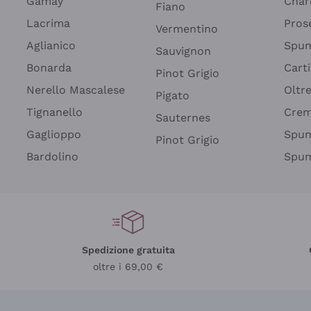
Gamay
Char
Fiano
Lacrima
Pros
Vermentino
Aglianico
Spum
Sauvignon
Bonarda
Cart
Pinot Grigio
Nerello Mascalese
Oltr
Pigato
Tignanello
Cre
Sauternes
Gaglioppo
Spum
Pinot Grigio
Bardolino
Spum
Spedizione gratuita
oltre i 69,00 €