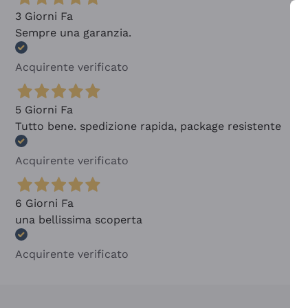
3 Giorni Fa
Sempre una garanzia.
Acquirente verificato
5 Giorni Fa
Tutto bene. spedizione rapida, package resistente
Acquirente verificato
6 Giorni Fa
una bellissima scoperta
Acquirente verificato