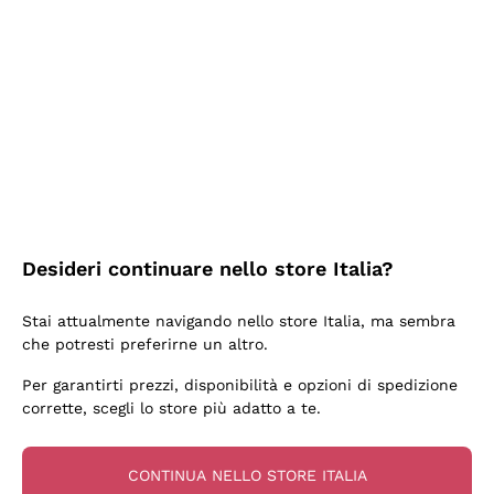
2 Giorni Fa
Ottima facilità di acquisto sul sito e consegna
velocissima
Acquirente verificato
2 Giorni Fa
Perfetti e attenti al cliente
Desideri continuare nello store Italia?
Acquirente verificato
Stai attualmente navigando nello store Italia, ma sembra
che potresti preferirne un altro.
3 Giorni Fa
Per garantirti prezzi, disponibilità e opzioni di spedizione
Semplice nell'uso, puntuali e veloci.
corrette, scegli lo store più adatto a te.
Acquirente verificato
CONTINUA NELLO STORE ITALIA