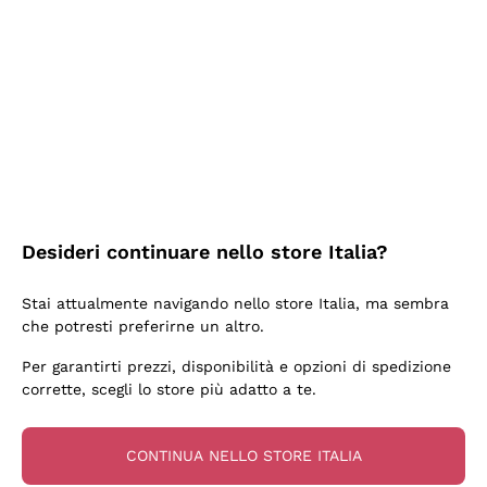
2 Giorni Fa
Semplice nell'uso, puntuali e veloci.
Acquirente verificato
2 Giorni Fa
Ottima come sempre!
Desideri continuare nello store Italia?
Acquirente verificato
Stai attualmente navigando nello store Italia, ma sembra
che potresti preferirne un altro.
3 Giorni Fa
Per garantirti prezzi, disponibilità e opzioni di spedizione
Buona esperienza
corrette, scegli lo store più adatto a te.
Acquirente verificato
CONTINUA NELLO STORE ITALIA