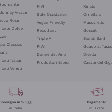
 Spumante
FIVI
Rinaldi
donnay Vivace
Stile Ossidativo
Ornellaia
ecco Rosé
Vegan Friendly
Mascarello
ante Dolce
Recoltant
Gosset
izze
Triple A
Biondi Santi
epò Classico
PIWI
Guado al Tass
mant
Donne del Vino
Divella
anti Italiani
Produttori Eroici
Casale del Gigl
anti Veneti
Consegna in 1-3 gg
Pagamento
in Italia
in 3 rate