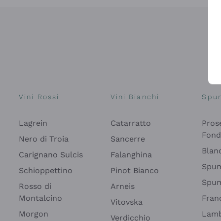
Vini Rossi
Vini Bianchi
Spu
Lagrein
Catarratto
Pros
Fon
Nero di Troia
Sancerre
Blan
Carignano Sulcis
Falanghina
Spum
Schioppettino
Pinot Bianco
Spum
Rosso di
Arneis
Montalcino
Fran
Vitovska
Morgon
Lamb
Verdicchio