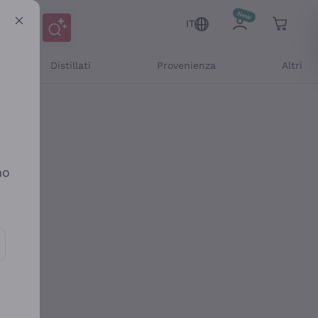
IT
Distillati
Provenienza
Altri
no
ioni e offerte personalizzate