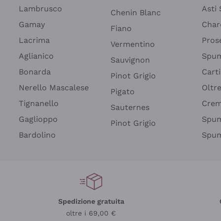
Lambrusco
Asti
Chenin Blanc
Gamay
Char
Fiano
Lacrima
Pros
Vermentino
Aglianico
Spum
Sauvignon
Bonarda
Cart
Pinot Grigio
Nerello Mascalese
Oltr
Pigato
Tignanello
Cre
Sauternes
Gaglioppo
Spum
Pinot Grigio
Bardolino
Spum
Spedizione gratuita
oltre i 69,00 €