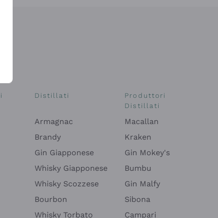
i
Distillati
Produttori
Distillati
Armagnac
Macallan
Brandy
Kraken
Gin Giapponese
Gin Mokey's
Whisky Giapponese
Bumbu
Whisky Scozzese
Gin Malfy
Bourbon
Sibona
Whisky Torbato
Campari