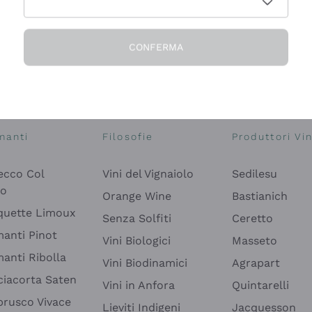
CONFERMA
Esplora il catalogo
manti
Filosofie
Produttori Vin
ecco Col
Vini del Vignaiolo
Sedilesu
do
Orange Wine
Bastianich
quette Limoux
Senza Solfiti
Ceretto
anti Pinot
Vini Biologici
Masseto
anti Ribolla
Vini Biodinamici
Agrapart
ciacorta Saten
Vini in Anfora
Quintarelli
rusco Vivace
Lieviti Indigeni
Jacquesson