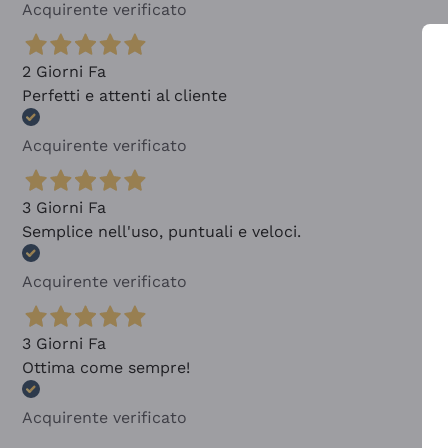
Acquirente verificato
2 Giorni Fa
Perfetti e attenti al cliente
Acquirente verificato
3 Giorni Fa
Semplice nell'uso, puntuali e veloci.
Acquirente verificato
3 Giorni Fa
Ottima come sempre!
Acquirente verificato