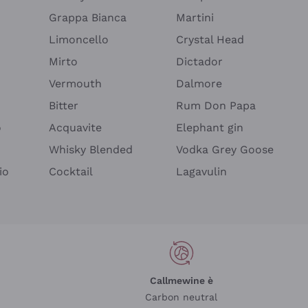
Grappa Bianca
Martini
Limoncello
Crystal Head
Mirto
Dictador
Vermouth
Dalmore
Bitter
Rum Don Papa
o
Acquavite
Elephant gin
Whisky Blended
Vodka Grey Goose
io
Cocktail
Lagavulin
Callmewine è
Carbon neutral