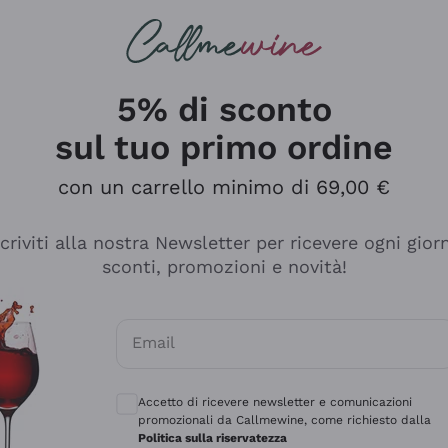
rcando
Champagne
Spumanti
Tutti i Vini
5% di sconto
sul tuo primo ordine
con un carrello minimo di 69,00 €
scriviti alla nostra Newsletter per ricevere ogni gior
sconti, promozioni e novità!
Email
Consensi opzionali per ricevere comunicaz
Accetto di ricevere newsletter e comunicazioni
promozionali da Callmewine, come richiesto dalla
e professionalità
Politica sulla riservatezza