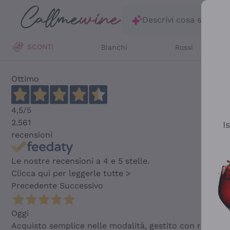
Salta al contenuto principale
Descrivi cosa stai ce
SCONTI
Bianchi
Rossi
Ottimo
4,5
/5
2.561
I
recensioni
Le nostre recensioni a 4 e 5 stelle.
Clicca qui per leggerle tutte >
Precedente
Successivo
Oggi
Acquisto semplice nelle modalità, gestito con rapidità 