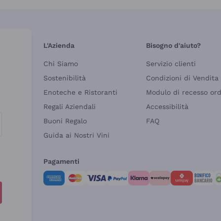
L'Azienda
Bisogno d'aiuto?
Chi Siamo
Servizio clienti
Sostenibilità
Condizioni di Vendita
Enoteche e Ristoranti
Modulo di recesso or
Regali Aziendali
Accessibilità
Buoni Regalo
FAQ
Guida ai Nostri Vini
Pagamenti