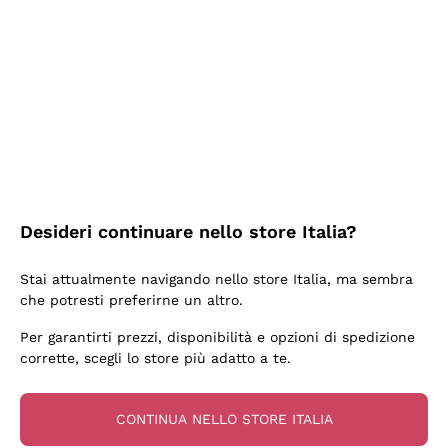
2 Giorni Fa
Semplice nell'uso, puntuali e veloci.
Acquirente verificato
2 Giorni Fa
Ottima come sempre!
Desideri continuare nello store Italia?
Acquirente verificato
Stai attualmente navigando nello store Italia, ma sembra
che potresti preferirne un altro.
3 Giorni Fa
Per garantirti prezzi, disponibilità e opzioni di spedizione
Buona esperienza
corrette, scegli lo store più adatto a te.
Acquirente verificato
CONTINUA NELLO STORE ITALIA