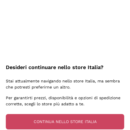
2 Giorni Fa
Semplice nell'uso, puntuali e veloci.
Acquirente verificato
2 Giorni Fa
Ottima come sempre!
Desideri continuare nello store Italia?
Acquirente verificato
Stai attualmente navigando nello store Italia, ma sembra
che potresti preferirne un altro.
3 Giorni Fa
Per garantirti prezzi, disponibilità e opzioni di spedizione
Buona esperienza
corrette, scegli lo store più adatto a te.
Acquirente verificato
CONTINUA NELLO STORE ITALIA