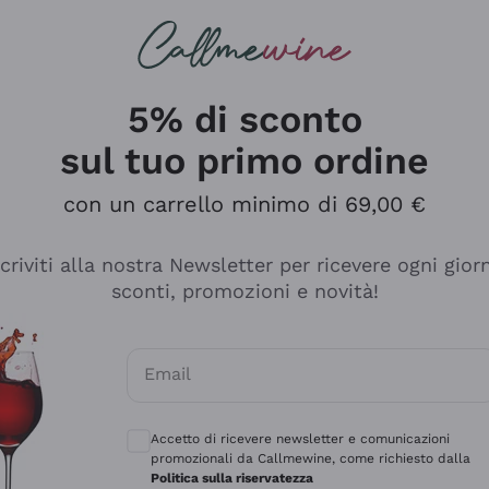
rcando
Champagne
Spumanti
Tutti i Vini
5% di sconto
sul tuo primo ordine
con un carrello minimo di 69,00 €
scriviti alla nostra Newsletter per ricevere ogni gior
sconti, promozioni e novità!
Email
Consensi opzionali per ricevere comunicaz
Accetto di ricevere newsletter e comunicazioni
promozionali da Callmewine, come richiesto dalla
sima
Politica sulla riservatezza