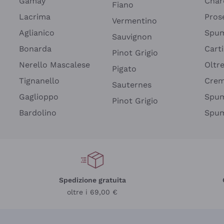
Gamay
Char
Fiano
Lacrima
Pros
Vermentino
Aglianico
Spum
Sauvignon
Bonarda
Cart
Pinot Grigio
Nerello Mascalese
Oltr
Pigato
Tignanello
Cre
Sauternes
Gaglioppo
Spum
Pinot Grigio
Bardolino
Spum
Spedizione gratuita
oltre i 69,00 €