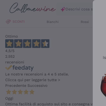
Salta al contenuto principale
Descrivi cosa stai ce
SCONTI
Bianchi
Rossi
Ottimo
4,5
/5
2.552
I
recensioni
Le nostre recensioni a 4 e 5 stelle.
Clicca qui per leggerle tutte >
Precedente
Successivo
Oggi
Ottima facilità di acquisto sul sito e consegna velocis