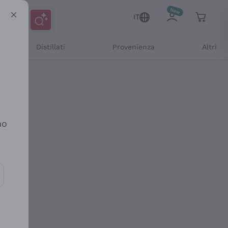
IT
Distillati
Provenienza
Altri
no
ioni e offerte personalizzate