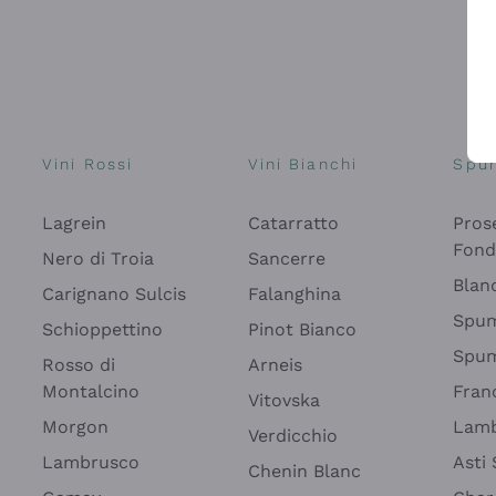
Vini Rossi
Vini Bianchi
Spu
Lagrein
Catarratto
Pros
Fon
Nero di Troia
Sancerre
Blan
Carignano Sulcis
Falanghina
Spum
Schioppettino
Pinot Bianco
Spum
Rosso di
Arneis
Montalcino
Fran
Vitovska
Morgon
Lamb
Verdicchio
Lambrusco
Asti
Chenin Blanc