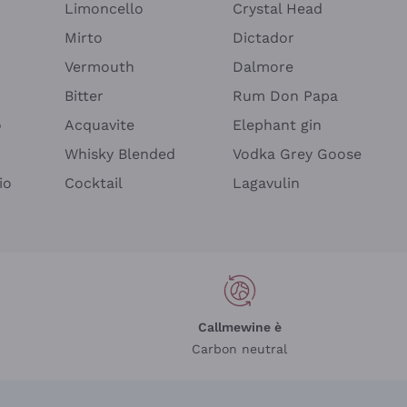
Limoncello
Crystal Head
Mirto
Dictador
Vermouth
Dalmore
Bitter
Rum Don Papa
o
Acquavite
Elephant gin
Whisky Blended
Vodka Grey Goose
io
Cocktail
Lagavulin
Callmewine è
Carbon neutral