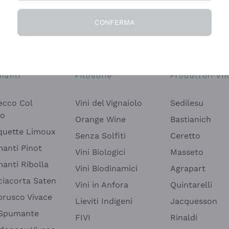
CONFERMA
Esplora il catalogo
manti
Filosofie
Produttori Vin
ecco Col
Vini del Vignaiolo
Sedilesu
do
Orange Wine
Bastianich
quette Limoux
Senza Solfiti
Ceretto
anti Pinot
Vini Biologici
Masseto
anti Ribolla
Vini Biodinamici
Agrapart
ciacorta Saten
Vini in Anfora
Quintarelli
rusco Vivace
Lieviti Indigeni
Jacquesson
 Spumante
FIVI
Rinaldi