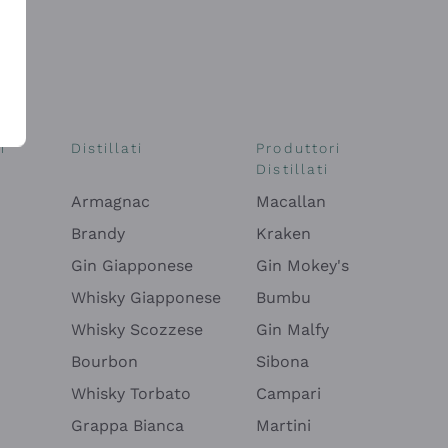
i
Distillati
Produttori
Distillati
Armagnac
Macallan
Brandy
Kraken
Gin Giapponese
Gin Mokey's
Whisky Giapponese
Bumbu
Whisky Scozzese
Gin Malfy
Bourbon
Sibona
Whisky Torbato
Campari
Grappa Bianca
Martini