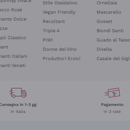
donnay Vivace
Stile Ossidativo
Ornellaia
ecco Rosé
Vegan Friendly
Mascarello
ante Dolce
Recoltant
Gosset
izze
Triple A
Biondi Santi
epò Classico
PIWI
Guado al Tass
mant
Donne del Vino
Divella
anti Italiani
Produttori Eroici
Casale del Gigl
anti Veneti
Consegna in 1-3 gg
Pagamento
in Italia
in 3 rate