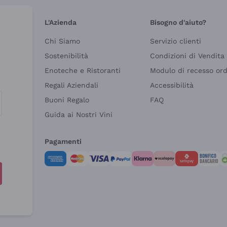
L'Azienda
Bisogno d'aiuto?
Chi Siamo
Servizio clienti
Sostenibilità
Condizioni di Vendita
Enoteche e Ristoranti
Modulo di recesso or
Regali Aziendali
Accessibilità
Buoni Regalo
FAQ
Guida ai Nostri Vini
Pagamenti