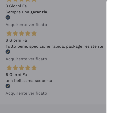
3 Giorni Fa
Sempre una garanzia.
Acquirente verificato
6 Giorni Fa
Tutto bene. spedizione rapida, package resistente
Acquirente verificato
6 Giorni Fa
una bellissima scoperta
Acquirente verificato