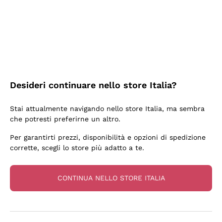
3 Giorni Fa
Sempre una garanzia.
Acquirente verificato
Desideri continuare nello store Italia?
5 Giorni Fa
Stai attualmente navigando nello store Italia, ma sembra
Tutto bene. spedizione rapida, package resistente
che potresti preferirne un altro.
Acquirente verificato
Per garantirti prezzi, disponibilità e opzioni di spedizione
corrette, scegli lo store più adatto a te.
6 Giorni Fa
una bellissima scoperta
CONTINUA NELLO STORE ITALIA
Acquirente verificato