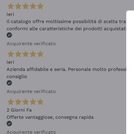
Ieri
Il catalogo offre moltissime possibilità di scelta tra 
conformi alle caratteristiche dei prodotti acquistati
Acquirente verificato
Ieri
Azienda affidabile e seria. Personale molto profession
consiglio
Acquirente verificato
2 Giorni Fa
Offerte vantaggiose, consegna rapida
Acquirente verificato