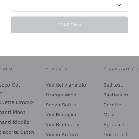
CONFERMA
Esplora il catalogo
manti
Filosofie
Produttori Vin
ecco Col
Vini del Vignaiolo
Sedilesu
do
Orange Wine
Bastianich
quette Limoux
Senza Solfiti
Ceretto
anti Pinot
Vini Biologici
Masseto
anti Ribolla
Vini Biodinamici
Agrapart
ciacorta Saten
Vini in Anfora
Quintarelli