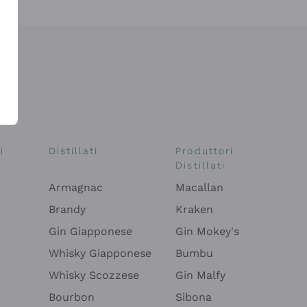
i
Distillati
Produttori
Distillati
Armagnac
Macallan
Brandy
Kraken
Gin Giapponese
Gin Mokey's
Whisky Giapponese
Bumbu
Whisky Scozzese
Gin Malfy
Bourbon
Sibona