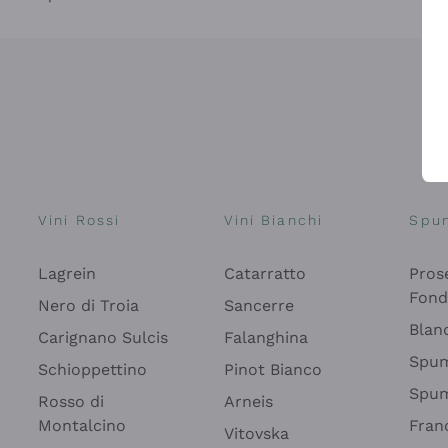
Vini Rossi
Vini Bianchi
Spu
Lagrein
Catarratto
Pros
Fon
Nero di Troia
Sancerre
Blan
Carignano Sulcis
Falanghina
Spum
Schioppettino
Pinot Bianco
Spum
Rosso di
Arneis
Montalcino
Fran
Vitovska