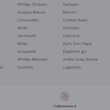
Whisky Torbato
Campari
Grappa Bianca
Martini
Limoncello
Crystal Head
Mirto
Dictador
Vermouth
Dalmore
Bitter
Rum Don Papa
o
Acquavite
Elephant gin
Whisky Blended
Vodka Grey Goose
io
Cocktail
Lagavulin
Callmewine è