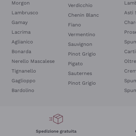
Morgon
Lamb
Verdicchio
Lambrusco
Asti
Chenin Blanc
Gamay
Char
Fiano
Lacrima
Pros
Vermentino
Aglianico
Spum
Sauvignon
Bonarda
Cart
Pinot Grigio
Nerello Mascalese
Oltr
Pigato
Tignanello
Cre
Sauternes
Gaglioppo
Spum
Pinot Grigio
Bardolino
Spum
Spedizione gratuita