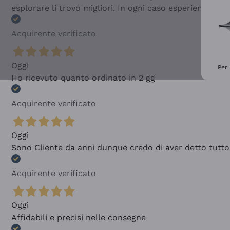
esplorare li trovo migliori. In ogni caso esperienza buo
Acquirente verificato
Oggi
Per 
Ho ricevuto quanto ordinato in 2 gg
Acquirente verificato
Oggi
Sono Cliente da anni dunque credo di aver detto tutto
Acquirente verificato
Oggi
Affidabili e precisi nelle consegne