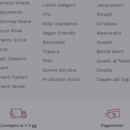
rusco Vivace
Lieviti Indigeni
Jacquesson
 Spumante
FIVI
Rinaldi
donnay Vivace
Stile Ossidativo
Ornellaia
ecco Rosé
Vegan Friendly
Mascarello
ante Dolce
Recoltant
Gosset
izze
Triple A
Biondi Santi
epò Classico
PIWI
Guado al Tass
mant
Donne del Vino
Divella
anti Italiani
Produttori Eroici
Casale del Gigl
anti Veneti
Consegna in 1-3 gg
Pagamento