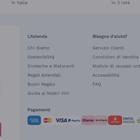
in Italia
in 3 rate
L'Azienda
Bisogno d'aiuto?
Chi Siamo
Servizio clienti
Sostenibilità
Condizioni di Vendita
Enoteche e Ristoranti
Modulo di recesso or
Regali Aziendali
Accessibilità
Buoni Regalo
FAQ
Guida ai Nostri Vini
Pagamenti