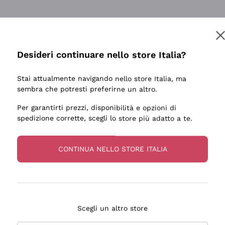
tanti prodotti diversi e con un ampio range di prezzo. Le 
Desideri continuare nello store Italia?
Stai attualmente navigando nello store Italia, ma
sembra che potresti preferirne un altro.
Per garantirti prezzi, disponibilità e opzioni di
ale e preparato. Vini ben confezionati e protetti. Pacco a
spedizione corrette, scegli lo store più adatto a te.
CONTINUA NELLO STORE ITALIA
Scegli un altro store