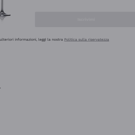
na e lo consiglio! 👍
Iscrivimi
ulteriori informazioni, leggi la nostra
Politica sulla riservatezza
.