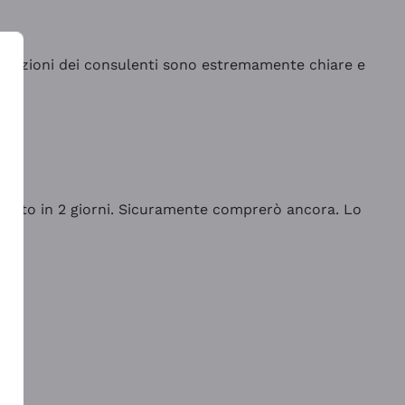
indicazioni dei consulenti sono estremamente chiare e
rrivato in 2 giorni. Sicuramente comprerò ancora. Lo