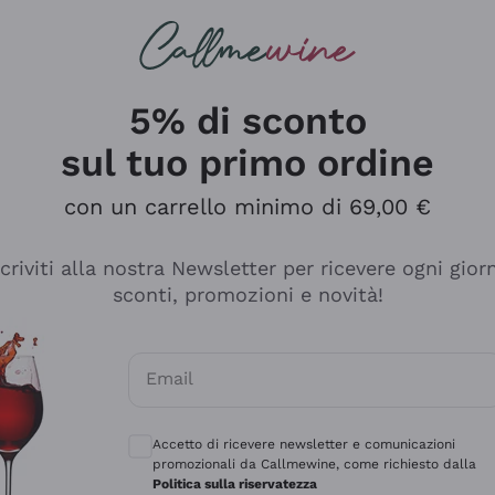
rcando
Champagne
Spumanti
Tutti i Vini
5% di sconto
sul tuo primo ordine
con un carrello minimo di 69,00 €
scriviti alla nostra Newsletter per ricevere ogni gior
sconti, promozioni e novità!
Email
Consensi opzionali per ricevere comunicaz
Accetto di ricevere newsletter e comunicazioni
promozionali da Callmewine, come richiesto dalla
se non è male ma secondo me ci sono alternative che hanno p
Politica sulla riservatezza