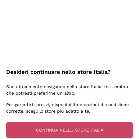
2 Giorni Fa
Semplice nell'uso, puntuali e veloci.
Acquirente verificato
2 Giorni Fa
Ottima come sempre!
Desideri continuare nello store Italia?
Acquirente verificato
Stai attualmente navigando nello store Italia, ma sembra
che potresti preferirne un altro.
3 Giorni Fa
Per garantirti prezzi, disponibilità e opzioni di spedizione
Buona esperienza
corrette, scegli lo store più adatto a te.
Acquirente verificato
CONTINUA NELLO STORE ITALIA