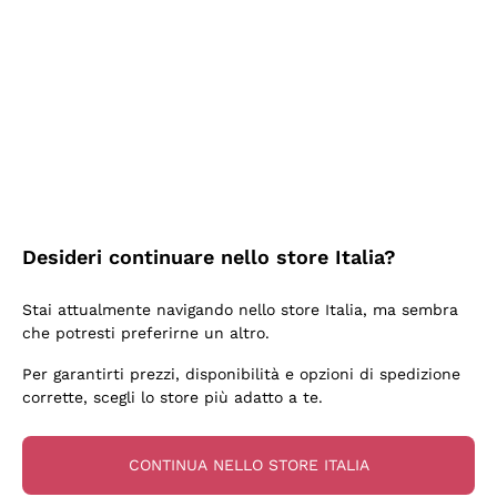
2 Giorni Fa
Semplice nell'uso, puntuali e veloci.
Acquirente verificato
2 Giorni Fa
Ottima come sempre!
Desideri continuare nello store Italia?
Acquirente verificato
Stai attualmente navigando nello store Italia, ma sembra
che potresti preferirne un altro.
3 Giorni Fa
Per garantirti prezzi, disponibilità e opzioni di spedizione
Buona esperienza
corrette, scegli lo store più adatto a te.
Acquirente verificato
CONTINUA NELLO STORE ITALIA