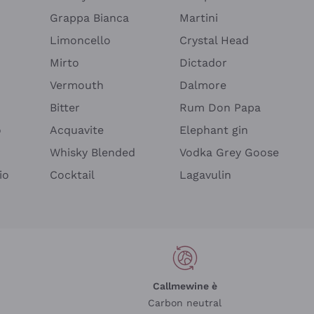
Grappa Bianca
Martini
Limoncello
Crystal Head
Mirto
Dictador
Vermouth
Dalmore
Bitter
Rum Don Papa
o
Acquavite
Elephant gin
Whisky Blended
Vodka Grey Goose
io
Cocktail
Lagavulin
Callmewine è
Carbon neutral