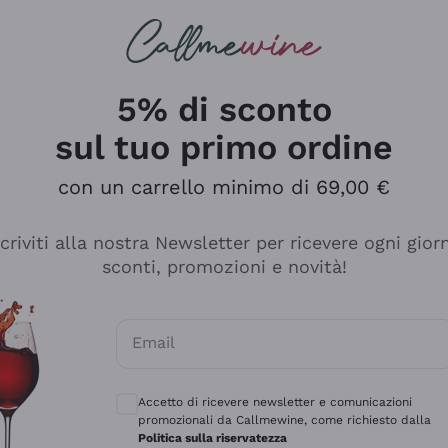
rcando
Champagne
Spumanti
Tutti i Vini
5% di sconto
sul tuo primo ordine
con un carrello minimo di 69,00 €
scriviti alla nostra Newsletter per ricevere ogni gior
sconti, promozioni e novità!
Email
Consensi opzionali per ricevere comunicaz
Accetto di ricevere newsletter e comunicazioni
promozionali da Callmewine, come richiesto dalla
e professionalità
Politica sulla riservatezza