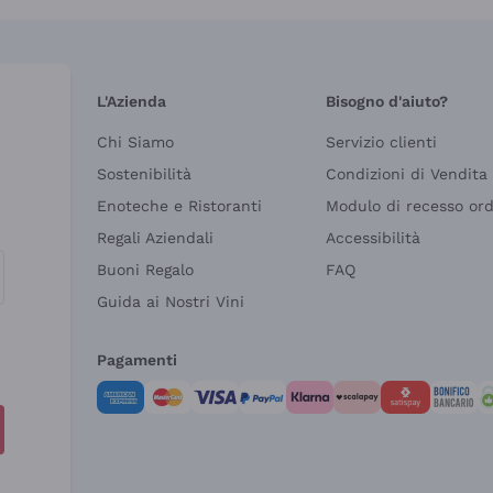
L'Azienda
Bisogno d'aiuto?
Chi Siamo
Servizio clienti
Sostenibilità
Condizioni di Vendita
Enoteche e Ristoranti
Modulo di recesso or
Regali Aziendali
Accessibilità
Buoni Regalo
FAQ
Guida ai Nostri Vini
Pagamenti