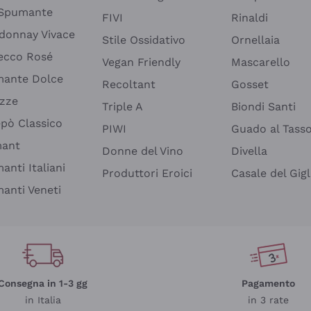
 Spumante
FIVI
Rinaldi
donnay Vivace
Stile Ossidativo
Ornellaia
ecco Rosé
Vegan Friendly
Mascarello
ante Dolce
Recoltant
Gosset
izze
Triple A
Biondi Santi
epò Classico
PIWI
Guado al Tass
mant
Donne del Vino
Divella
anti Italiani
Produttori Eroici
Casale del Gigl
anti Veneti
Consegna in 1-3 gg
Pagamento
in Italia
in 3 rate