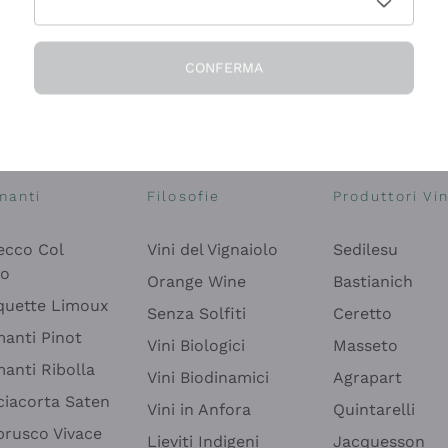
CONFERMA
Esplora il catalogo
manti
Filosofie
Produttori Vin
ecco Col
Vini del Vignaiolo
Sedilesu
do
Orange Wine
Bastianich
quette Limoux
Senza Solfiti
Ceretto
anti Pinot
Vini Biologici
Masseto
anti Ribolla
Vini Biodinamici
Agrapart
ciacorta Saten
Vini in Anfora
Quintarelli
rusco Vivace
Lieviti Indigeni
Jacquesson