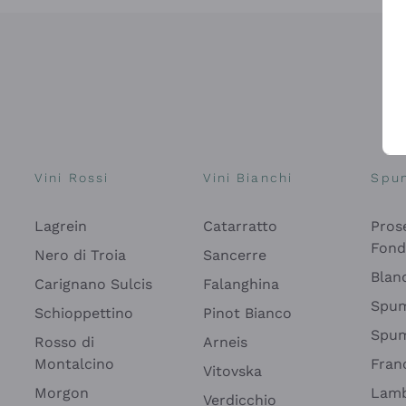
Vini Rossi
Vini Bianchi
Spu
Lagrein
Catarratto
Pros
Fon
Nero di Troia
Sancerre
Blan
Carignano Sulcis
Falanghina
Spum
Schioppettino
Pinot Bianco
Spum
Rosso di
Arneis
Montalcino
Fran
Vitovska
Morgon
Lamb
Verdicchio