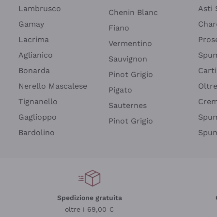
Lambrusco
Asti
Chenin Blanc
Gamay
Char
Fiano
Lacrima
Pros
Vermentino
Aglianico
Spum
Sauvignon
Bonarda
Cart
Pinot Grigio
Nerello Mascalese
Oltr
Pigato
Tignanello
Cre
Sauternes
Gaglioppo
Spum
Pinot Grigio
Bardolino
Spum
Spedizione gratuita
oltre i 69,00 €