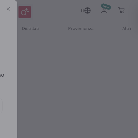
IT
Distillati
Provenienza
Altri
no
ioni e offerte personalizzate