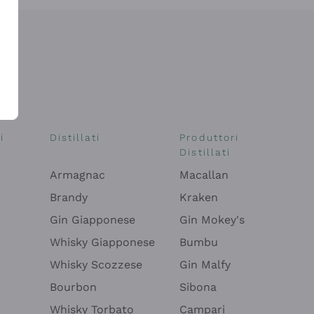
i
Distillati
Produttori
Distillati
Armagnac
Macallan
Brandy
Kraken
Gin Giapponese
Gin Mokey's
Whisky Giapponese
Bumbu
Whisky Scozzese
Gin Malfy
Bourbon
Sibona
Whisky Torbato
Campari