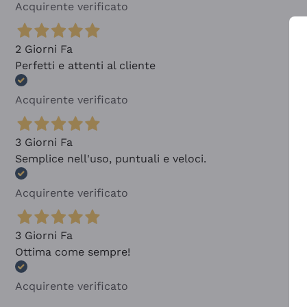
Acquirente verificato
2 Giorni Fa
Perfetti e attenti al cliente
Acquirente verificato
3 Giorni Fa
Semplice nell'uso, puntuali e veloci.
Acquirente verificato
3 Giorni Fa
Ottima come sempre!
Acquirente verificato