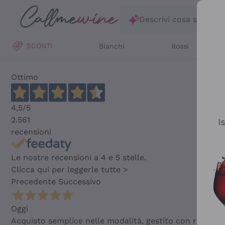
Salta al contenuto principale
Descrivi cosa stai ce
SCONTI
Bianchi
Rossi
Ottimo
4,5
/5
2.561
I
recensioni
Le nostre recensioni a 4 e 5 stelle.
Clicca qui per leggerle tutte >
Precedente
Successivo
Oggi
Acquisto semplice nelle modalità, gestito con rapidità 