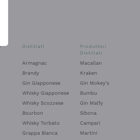
i
Distillati
Produttori
Distillati
Armagnac
Macallan
Brandy
Kraken
Gin Giapponese
Gin Mokey's
Whisky Giapponese
Bumbu
Whisky Scozzese
Gin Malfy
Bourbon
Sibona
Whisky Torbato
Campari
Grappa Bianca
Martini