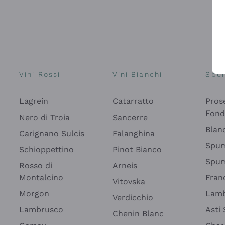
Vini Rossi
Vini Bianchi
Spu
Lagrein
Catarratto
Pros
Fon
Nero di Troia
Sancerre
Blan
Carignano Sulcis
Falanghina
Spum
Schioppettino
Pinot Bianco
Spum
Rosso di
Arneis
Montalcino
Fran
Vitovska
Morgon
Lamb
Verdicchio
Lambrusco
Asti
Chenin Blanc