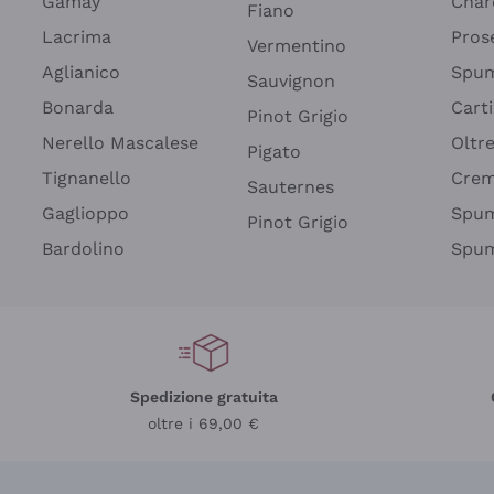
Gamay
Char
Fiano
Lacrima
Pros
Vermentino
Aglianico
Spum
Sauvignon
Bonarda
Cart
Pinot Grigio
Nerello Mascalese
Oltr
Pigato
Tignanello
Cre
Sauternes
Gaglioppo
Spum
Pinot Grigio
Bardolino
Spum
Spedizione gratuita
oltre i 69,00 €