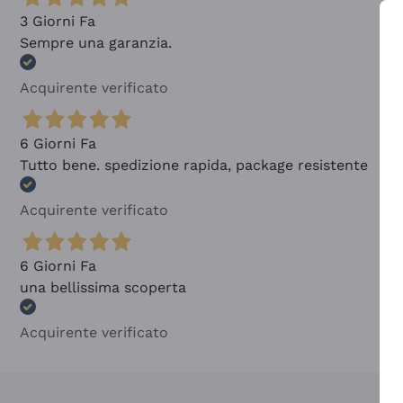
3 Giorni Fa
Sempre una garanzia.
Acquirente verificato
6 Giorni Fa
Tutto bene. spedizione rapida, package resistente
Acquirente verificato
6 Giorni Fa
una bellissima scoperta
Acquirente verificato