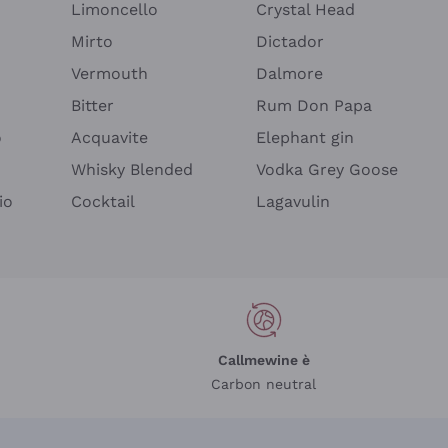
Limoncello
Crystal Head
Mirto
Dictador
Vermouth
Dalmore
Bitter
Rum Don Papa
o
Acquavite
Elephant gin
Whisky Blended
Vodka Grey Goose
io
Cocktail
Lagavulin
Callmewine è
Carbon neutral