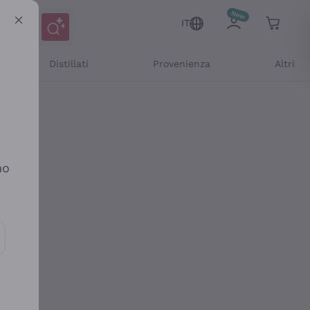
IT
Distillati
Provenienza
Altri
no
ioni e offerte personalizzate