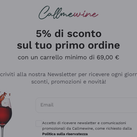
rcando
Champagne
Spumanti
Tutti i Vini
5% di sconto
sul tuo primo ordine
con un carrello minimo di 69,00 €
scriviti alla nostra Newsletter per ricevere ogni gior
sconti, promozioni e novità!
Email
Consensi opzionali per ricevere comunicaz
Accetto di ricevere newsletter e comunicazioni
promozionali da Callmewine, come richiesto dalla
sima
Politica sulla riservatezza