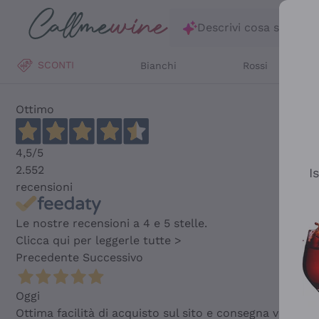
Salta al contenuto principale
Descrivi cosa stai ce
SCONTI
Bianchi
Rossi
Ottimo
4,5
/5
2.552
I
recensioni
Le nostre recensioni a 4 e 5 stelle.
Clicca qui per leggerle tutte >
Precedente
Successivo
Oggi
Ottima facilità di acquisto sul sito e consegna velocis