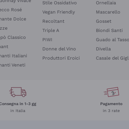
donnay Vivace
Stile Ossidativo
Ornellaia
ecco Rosé
Vegan Friendly
Mascarello
ante Dolce
Recoltant
Gosset
izze
Triple A
Biondi Santi
epò Classico
PIWI
Guado al Tass
mant
Donne del Vino
Divella
anti Italiani
Produttori Eroici
Casale del Gigl
anti Veneti
Consegna in 1-3 gg
Pagamento
in Italia
in 3 rate