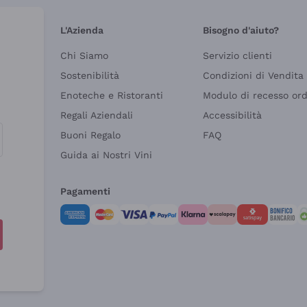
L'Azienda
Bisogno d'aiuto?
Chi Siamo
Servizio clienti
Sostenibilità
Condizioni di Vendita
Enoteche e Ristoranti
Modulo di recesso or
Regali Aziendali
Accessibilità
Buoni Regalo
FAQ
Guida ai Nostri Vini
Pagamenti