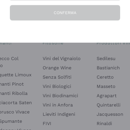
CONFERMA
Esplora il catalogo
manti
Filosofie
Produttori Vin
ecco Col
Vini del Vignaiolo
Sedilesu
do
Orange Wine
Bastianich
quette Limoux
Senza Solfiti
Ceretto
anti Pinot
Vini Biologici
Masseto
anti Ribolla
Vini Biodinamici
Agrapart
ciacorta Saten
Vini in Anfora
Quintarelli
rusco Vivace
Lieviti Indigeni
Jacquesson
 Spumante
FIVI
Rinaldi