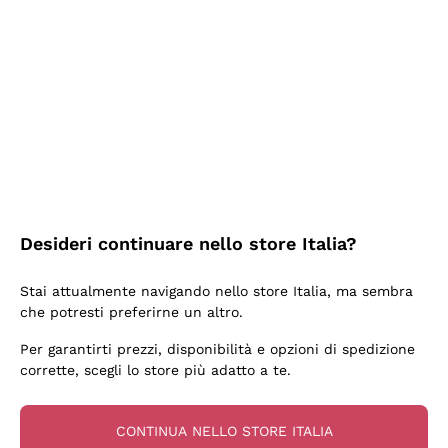
2 Giorni Fa
Ottima facilità di acquisto sul sito e consegna
velocissima
Acquirente verificato
2 Giorni Fa
Perfetti e attenti al cliente
Desideri continuare nello store Italia?
Acquirente verificato
Stai attualmente navigando nello store Italia, ma sembra
che potresti preferirne un altro.
3 Giorni Fa
Per garantirti prezzi, disponibilità e opzioni di spedizione
Semplice nell'uso, puntuali e veloci.
corrette, scegli lo store più adatto a te.
Acquirente verificato
CONTINUA NELLO STORE ITALIA