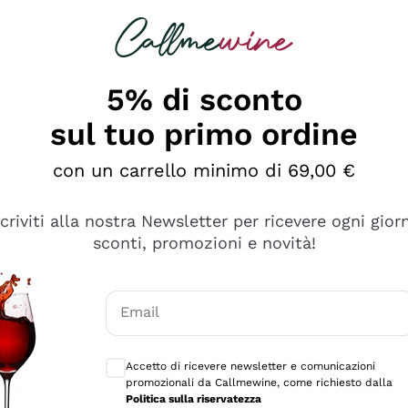
rcando
Champagne
Spumanti
Tutti i Vini
5% di sconto
sul tuo primo ordine
con un carrello minimo di 69,00 €
scriviti alla nostra Newsletter per ricevere ogni gior
sconti, promozioni e novità!
Email
Consensi opzionali per ricevere comunicaz
Accetto di ricevere newsletter e comunicazioni
promozionali da Callmewine, come richiesto dalla
sima
Politica sulla riservatezza