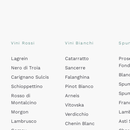
Vini Rossi
Vini Bianchi
Spu
Lagrein
Catarratto
Pros
Fon
Nero di Troia
Sancerre
Blan
Carignano Sulcis
Falanghina
Spum
Schioppettino
Pinot Bianco
Spum
Rosso di
Arneis
Montalcino
Fran
Vitovska
Morgon
Lamb
Verdicchio
Lambrusco
Asti
Chenin Blanc