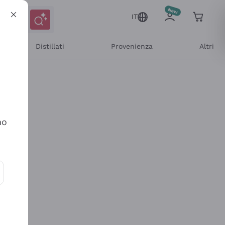
IT
Distillati
Provenienza
Altri
no
ioni e offerte personalizzate