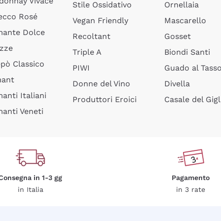
donnay Vivace
Stile Ossidativo
Ornellaia
ecco Rosé
Vegan Friendly
Mascarello
ante Dolce
Recoltant
Gosset
izze
Triple A
Biondi Santi
epò Classico
PIWI
Guado al Tass
mant
Donne del Vino
Divella
anti Italiani
Produttori Eroici
Casale del Gigl
anti Veneti
Consegna in 1-3 gg
Pagamento
in Italia
in 3 rate