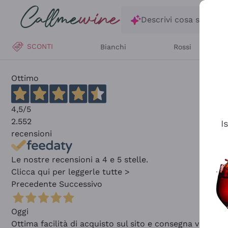
Salta al contenuto principale
Descrivi cosa stai ce
SCONTI
Bianchi
Rossi
Ottimo
4,5
/5
2.552
I
recensioni
Le nostre recensioni a 4 e 5 stelle.
Clicca qui per leggerle tutte >
Precedente
Successivo
Oggi
Ottima facilità di acquisto sul sito e consegna velocis