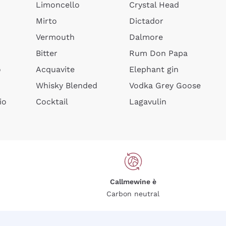
Limoncello
Crystal Head
Mirto
Dictador
Vermouth
Dalmore
Bitter
Rum Don Papa
o
Acquavite
Elephant gin
Whisky Blended
Vodka Grey Goose
io
Cocktail
Lagavulin
Callmewine è
Carbon neutral