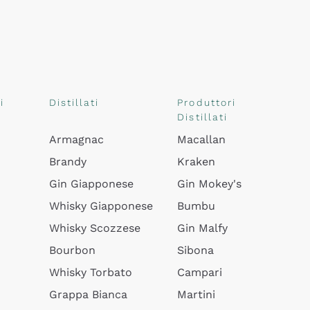
i
Distillati
Produttori
Distillati
Armagnac
Macallan
Brandy
Kraken
Gin Giapponese
Gin Mokey's
Whisky Giapponese
Bumbu
Whisky Scozzese
Gin Malfy
Bourbon
Sibona
Whisky Torbato
Campari
Grappa Bianca
Martini