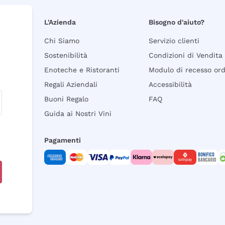
L'Azienda
Bisogno d'aiuto?
Chi Siamo
Servizio clienti
Sostenibilità
Condizioni di Vendita
Enoteche e Ristoranti
Modulo di recesso or
Regali Aziendali
Accessibilità
Buoni Regalo
FAQ
Guida ai Nostri Vini
Pagamenti