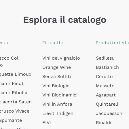
Esplora il catalogo
manti
Filosofie
Produttori Vin
ecco Col
Vini del Vignaiolo
Sedilesu
do
Orange Wine
Bastianich
quette Limoux
Senza Solfiti
Ceretto
anti Pinot
Vini Biologici
Masseto
anti Ribolla
Vini Biodinamici
Agrapart
ciacorta Saten
Vini in Anfora
Quintarelli
rusco Vivace
Lieviti Indigeni
Jacquesson
 Spumante
FIVI
Rinaldi