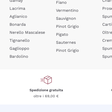
Gamay
Char
Fiano
Lacrima
Pros
Vermentino
Aglianico
Spum
Sauvignon
Bonarda
Cart
Pinot Grigio
Nerello Mascalese
Oltr
Pigato
Tignanello
Cre
Sauternes
Gaglioppo
Spum
Pinot Grigio
Bardolino
Spum
Spedizione gratuita
oltre i 69,00 €