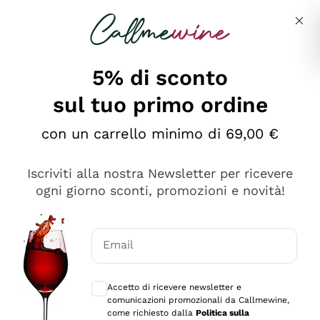
Salta al contenuto principale
Descrivi cosa stai cercando
5% di sconto
sul tuo primo ordine
Ottimo
con un carrello minimo di 69,00 €
4,5
/5
2.559
Iscriviti alla nostra Newsletter per ricevere
recensioni
ogni giorno sconti, promozioni e novità!
Le nostre recensioni a 4 e 5 stelle.
Clicca qui per leggerle tutte >
Email
Precedente
Successivo
Consensi opzionali per ricevere comunica
Accetto di ricevere newsletter e
Oggi
comunicazioni promozionali da Callmewine,
Il catalogo offre moltissime possibilità di scelta tra tanti
come richiesto dalla
Politica sulla