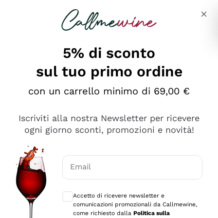
Salta al contenuto principale
Descrivi cosa stai cercando
5% di sconto
sul tuo primo ordine
Ottimo
con un carrello minimo di 69,00 €
4,5
/5
2.566
Iscriviti alla nostra Newsletter per ricevere
recensioni
ogni giorno sconti, promozioni e novità!
Le nostre recensioni a 4 e 5 stelle.
Clicca qui per leggerle tutte >
Email
Precedente
Successivo
Consensi opzionali per ricevere comunica
Accetto di ricevere newsletter e
Oggi
comunicazioni promozionali da Callmewine,
Ordine tutto ok, niente da dire a riguardo. Il sito in se
come richiesto dalla
Politica sulla