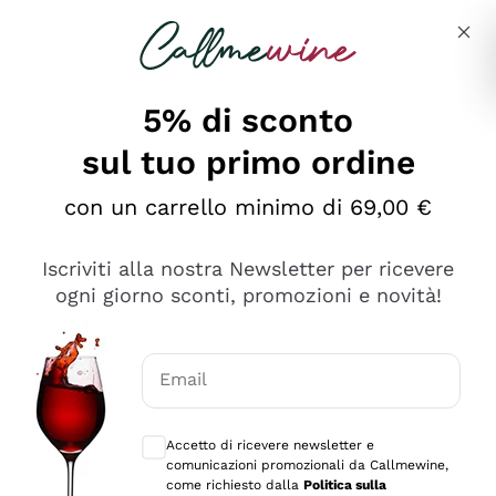
Salta al contenuto principale
Descrivi cosa stai cercando
5% di sconto
sul tuo primo ordine
Ottimo
con un carrello minimo di 69,00 €
4,5
/5
2.551
Iscriviti alla nostra Newsletter per ricevere
recensioni
ogni giorno sconti, promozioni e novità!
Le nostre recensioni a 4 e 5 stelle.
Clicca qui per leggerle tutte >
Email
Precedente
Successivo
Consensi opzionali per ricevere comunica
Accetto di ricevere newsletter e
Oggi
comunicazioni promozionali da Callmewine,
Perfetti e attenti al cliente
come richiesto dalla
Politica sulla