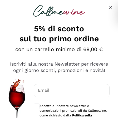
Salta al contenuto principale
Descrivi cosa stai cercando
5% di sconto
sul tuo primo ordine
Ottimo
con un carrello minimo di 69,00 €
4,5
/5
2.559
Iscriviti alla nostra Newsletter per ricevere
recensioni
ogni giorno sconti, promozioni e novità!
Le nostre recensioni a 4 e 5 stelle.
Clicca qui per leggerle tutte >
Email
Precedente
Successivo
Consensi opzionali per ricevere comunica
Accetto di ricevere newsletter e
Oggi
comunicazioni promozionali da Callmewine,
Il catalogo offre moltissime possibilità di scelta tra tanti
come richiesto dalla
Politica sulla