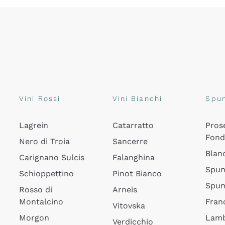
Vini Rossi
Vini Bianchi
Spu
Lagrein
Catarratto
Pros
Fon
Nero di Troia
Sancerre
Blan
Carignano Sulcis
Falanghina
Spum
Schioppettino
Pinot Bianco
Spum
Rosso di
Arneis
Montalcino
Fran
Vitovska
Morgon
Lamb
Verdicchio