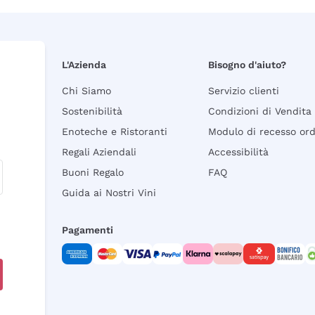
L'Azienda
Bisogno d'aiuto?
Chi Siamo
Servizio clienti
Sostenibilità
Condizioni di Vendita
Enoteche e Ristoranti
Modulo di recesso or
Regali Aziendali
Accessibilità
Buoni Regalo
FAQ
Guida ai Nostri Vini
Pagamenti