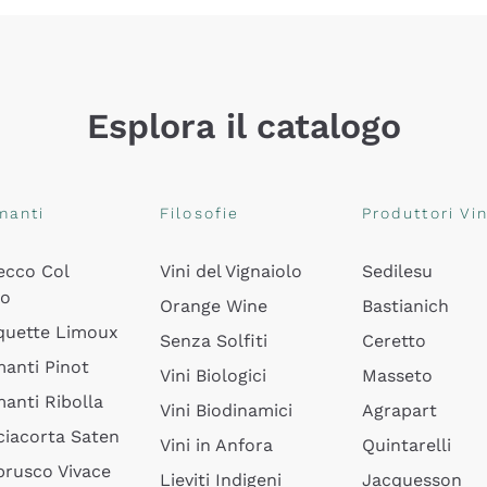
Esplora il catalogo
manti
Filosofie
Produttori Vin
ecco Col
Vini del Vignaiolo
Sedilesu
do
Orange Wine
Bastianich
quette Limoux
Senza Solfiti
Ceretto
anti Pinot
Vini Biologici
Masseto
anti Ribolla
Vini Biodinamici
Agrapart
ciacorta Saten
Vini in Anfora
Quintarelli
rusco Vivace
Lieviti Indigeni
Jacquesson