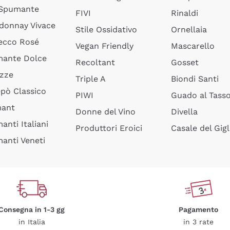
 Spumante
FIVI
Rinaldi
donnay Vivace
Stile Ossidativo
Ornellaia
ecco Rosé
Vegan Friendly
Mascarello
ante Dolce
Recoltant
Gosset
izze
Triple A
Biondi Santi
epò Classico
PIWI
Guado al Tass
mant
Donne del Vino
Divella
anti Italiani
Produttori Eroici
Casale del Gigl
anti Veneti
Consegna in 1-3 gg
Pagamento
in Italia
in 3 rate