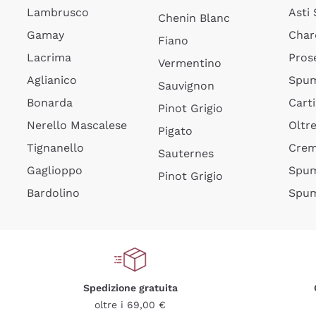
Lambrusco
Asti
Chenin Blanc
Gamay
Char
Fiano
Lacrima
Pros
Vermentino
Aglianico
Spum
Sauvignon
Bonarda
Cart
Pinot Grigio
Nerello Mascalese
Oltr
Pigato
Tignanello
Cre
Sauternes
Gaglioppo
Spum
Pinot Grigio
Bardolino
Spum
Spedizione gratuita
oltre i 69,00 €