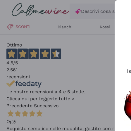
Salta al contenuto principale
Descrivi cosa stai ce
SCONTI
Bianchi
Rossi
Ottimo
4,5
/5
2.561
I
recensioni
Le nostre recensioni a 4 e 5 stelle.
Clicca qui per leggerle tutte >
Precedente
Successivo
Oggi
Acquisto semplice nelle modalità, gestito con rapidità 