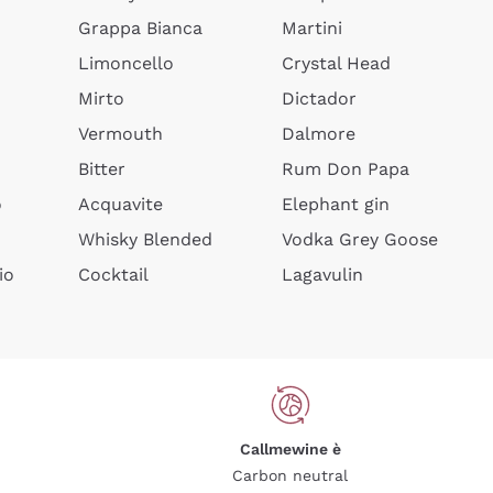
Grappa Bianca
Martini
Limoncello
Crystal Head
Mirto
Dictador
Vermouth
Dalmore
Bitter
Rum Don Papa
o
Acquavite
Elephant gin
Whisky Blended
Vodka Grey Goose
io
Cocktail
Lagavulin
Callmewine è
Carbon neutral