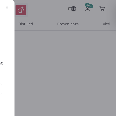
IT
Distillati
Provenienza
Altri
no
ioni e offerte personalizzate