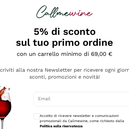
rcando
Champagne
Spumanti
Tutti i Vini
5% di sconto
sul tuo primo ordine
con un carrello minimo di 69,00 €
scriviti alla nostra Newsletter per ricevere ogni gior
sconti, promozioni e novità!
Email
Consensi opzionali per ricevere comunicaz
Accetto di ricevere newsletter e comunicazioni
promozionali da Callmewine, come richiesto dalla
e professionalità
Politica sulla riservatezza