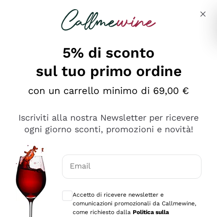
Salta al contenuto principale
Descrivi cosa stai cercando
5% di sconto
sul tuo primo ordine
Ottimo
con un carrello minimo di 69,00 €
4,5
/5
2.559
Iscriviti alla nostra Newsletter per ricevere
recensioni
ogni giorno sconti, promozioni e novità!
Le nostre recensioni a 4 e 5 stelle.
Clicca qui per leggerle tutte >
Email
Precedente
Successivo
Consensi opzionali per ricevere comunica
Accetto di ricevere newsletter e
Oggi
comunicazioni promozionali da Callmewine,
Il catalogo offre moltissime possibilità di scelta tra tanti
come richiesto dalla
Politica sulla