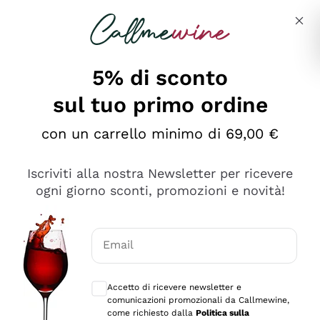
Salta al contenuto principale
Descrivi cosa stai cercando
5% di sconto
sul tuo primo ordine
Ottimo
con un carrello minimo di 69,00 €
4,5
/5
2.559
Iscriviti alla nostra Newsletter per ricevere
recensioni
ogni giorno sconti, promozioni e novità!
Le nostre recensioni a 4 e 5 stelle.
Clicca qui per leggerle tutte >
Email
Precedente
Successivo
Consensi opzionali per ricevere comunica
Accetto di ricevere newsletter e
Oggi
comunicazioni promozionali da Callmewine,
Il catalogo offre moltissime possibilità di scelta tra tanti
come richiesto dalla
Politica sulla