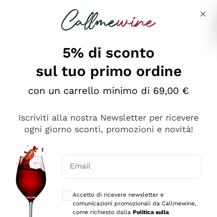
Salta al contenuto principale
Descrivi cosa stai cercando
5% di sconto
sul tuo primo ordine
Ottimo
con un carrello minimo di 69,00 €
4,5
/5
2.566
Iscriviti alla nostra Newsletter per ricevere
recensioni
ogni giorno sconti, promozioni e novità!
Le nostre recensioni a 4 e 5 stelle.
Clicca qui per leggerle tutte >
Email
Precedente
Successivo
Consensi opzionali per ricevere comunica
Accetto di ricevere newsletter e
Ieri
comunicazioni promozionali da Callmewine,
Ordine tutto ok, niente da dire a riguardo. Il sito in se
come richiesto dalla
Politica sulla