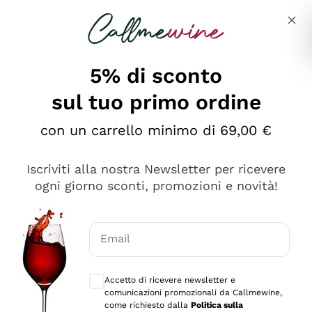
Salta al contenuto principale
Descrivi cosa stai cercando
5% di sconto
sul tuo primo ordine
Ottimo
con un carrello minimo di 69,00 €
4,5
/5
2.566
Iscriviti alla nostra Newsletter per ricevere
recensioni
ogni giorno sconti, promozioni e novità!
Le nostre recensioni a 4 e 5 stelle.
Clicca qui per leggerle tutte >
Email
Precedente
Successivo
Consensi opzionali per ricevere comunica
Accetto di ricevere newsletter e
Ieri
comunicazioni promozionali da Callmewine,
Ordine tutto ok, niente da dire a riguardo. Il sito in se
come richiesto dalla
Politica sulla