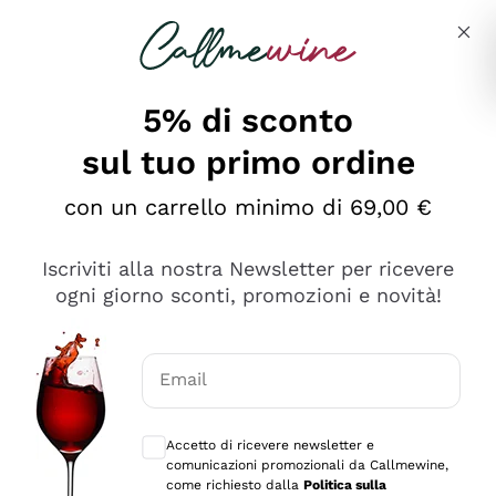
Salta al contenuto principale
Descrivi cosa stai cercando
5% di sconto
sul tuo primo ordine
Ottimo
con un carrello minimo di 69,00 €
4,5
/5
2.559
Iscriviti alla nostra Newsletter per ricevere
recensioni
ogni giorno sconti, promozioni e novità!
Le nostre recensioni a 4 e 5 stelle.
Clicca qui per leggerle tutte >
Email
Precedente
Successivo
Consensi opzionali per ricevere comunica
Accetto di ricevere newsletter e
Oggi
comunicazioni promozionali da Callmewine,
Il catalogo offre moltissime possibilità di scelta tra tanti
come richiesto dalla
Politica sulla