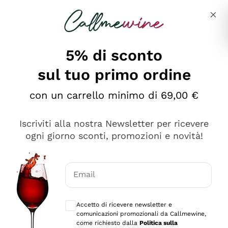
Salta al contenuto principale
Descrivi cosa stai cercando
5% di sconto
sul tuo primo ordine
Ottimo
con un carrello minimo di 69,00 €
4,5
/5
2.552
Iscriviti alla nostra Newsletter per ricevere
recensioni
ogni giorno sconti, promozioni e novità!
Le nostre recensioni a 4 e 5 stelle.
Clicca qui per leggerle tutte >
Email
Precedente
Successivo
Consensi opzionali per ricevere comunica
Accetto di ricevere newsletter e
Oggi
comunicazioni promozionali da Callmewine,
Ottima facilità di acquisto sul sito e consegna
come richiesto dalla
Politica sulla