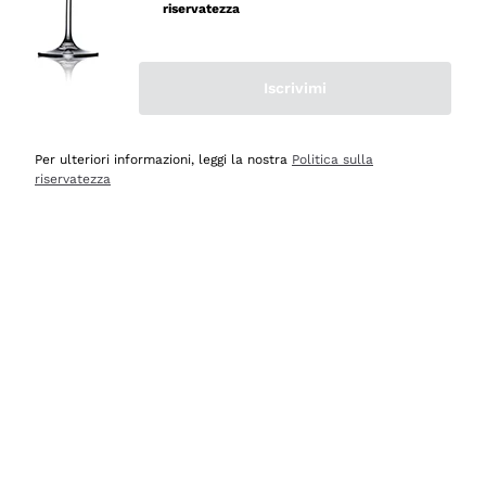
velocissima
riservatezza
Acquirente verificato
Iscrivimi
Ieri
Perfetti e attenti al cliente
Per ulteriori informazioni, leggi la nostra
Politica sulla
riservatezza
Acquirente verificato
2 Giorni Fa
Semplice nell'uso, puntuali e veloci.
Acquirente verificato
2 Giorni Fa
Ottima come sempre!