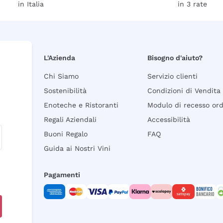
in Italia
in 3 rate
L'Azienda
Bisogno d'aiuto?
Chi Siamo
Servizio clienti
Sostenibilità
Condizioni di Vendita
Enoteche e Ristoranti
Modulo di recesso or
Regali Aziendali
Accessibilità
Buoni Regalo
FAQ
Guida ai Nostri Vini
Pagamenti