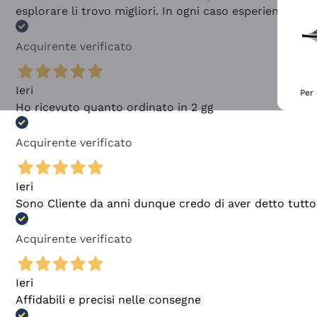
esplorare li trovo migliori. In ogni caso esperienza buo
Acquirente verificato
Ieri
Per 
Ho ricevuto quanto ordinato in 2 gg
Acquirente verificato
Ieri
Sono Cliente da anni dunque credo di aver detto tutto
Acquirente verificato
Ieri
Affidabili e precisi nelle consegne