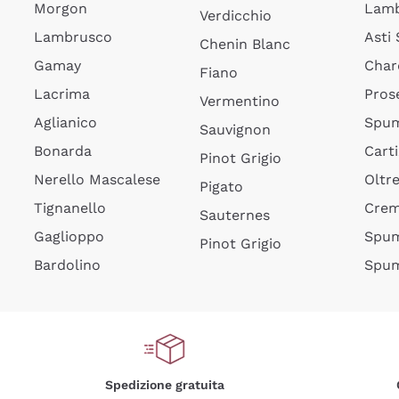
Morgon
Lamb
Verdicchio
Lambrusco
Asti
Chenin Blanc
Gamay
Char
Fiano
Lacrima
Pros
Vermentino
Aglianico
Spum
Sauvignon
Bonarda
Cart
Pinot Grigio
Nerello Mascalese
Oltr
Pigato
Tignanello
Cre
Sauternes
Gaglioppo
Spum
Pinot Grigio
Bardolino
Spum
Spedizione gratuita