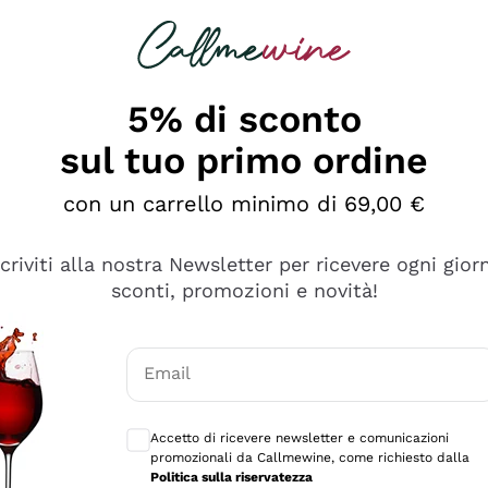
rcando
Champagne
Spumanti
Tutti i Vini
5% di sconto
sul tuo primo ordine
con un carrello minimo di 69,00 €
scriviti alla nostra Newsletter per ricevere ogni gior
sconti, promozioni e novità!
Email
Consensi opzionali per ricevere comunicaz
Accetto di ricevere newsletter e comunicazioni
promozionali da Callmewine, come richiesto dalla
se non è male ma secondo me ci sono alternative che hanno p
Politica sulla riservatezza