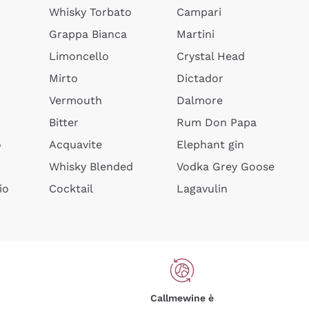
Whisky Torbato
Campari
Grappa Bianca
Martini
Limoncello
Crystal Head
Mirto
Dictador
Vermouth
Dalmore
Bitter
Rum Don Papa
o
Acquavite
Elephant gin
Whisky Blended
Vodka Grey Goose
io
Cocktail
Lagavulin
Callmewine è