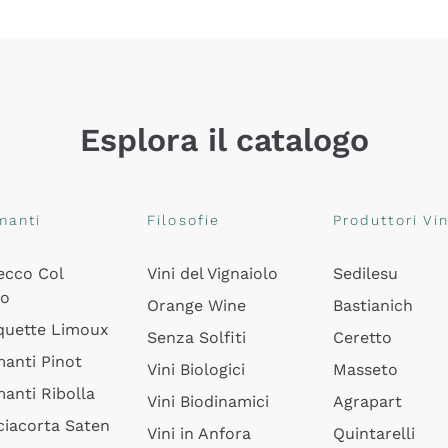
Esplora il catalogo
manti
Filosofie
Produttori Vin
ecco Col
Vini del Vignaiolo
Sedilesu
do
Orange Wine
Bastianich
quette Limoux
Senza Solfiti
Ceretto
anti Pinot
Vini Biologici
Masseto
anti Ribolla
Vini Biodinamici
Agrapart
ciacorta Saten
Vini in Anfora
Quintarelli