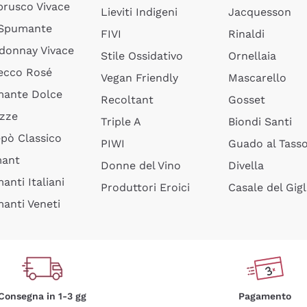
rusco Vivace
Lieviti Indigeni
Jacquesson
 Spumante
FIVI
Rinaldi
donnay Vivace
Stile Ossidativo
Ornellaia
ecco Rosé
Vegan Friendly
Mascarello
ante Dolce
Recoltant
Gosset
izze
Triple A
Biondi Santi
epò Classico
PIWI
Guado al Tass
mant
Donne del Vino
Divella
anti Italiani
Produttori Eroici
Casale del Gigl
anti Veneti
Consegna in 1-3 gg
Pagamento