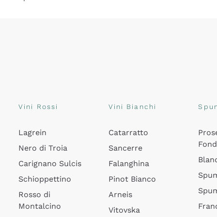
Vini Rossi
Vini Bianchi
Spu
Lagrein
Catarratto
Pros
Fon
Nero di Troia
Sancerre
Blan
Carignano Sulcis
Falanghina
Spum
Schioppettino
Pinot Bianco
Spum
Rosso di
Arneis
Montalcino
Fran
Vitovska