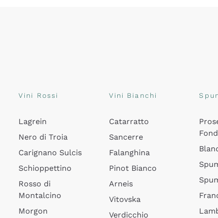
Vini Rossi
Vini Bianchi
Spu
Lagrein
Catarratto
Pros
Fon
Nero di Troia
Sancerre
Blan
Carignano Sulcis
Falanghina
Spum
Schioppettino
Pinot Bianco
Spum
Rosso di
Arneis
Montalcino
Fran
Vitovska
Morgon
Lamb
Verdicchio