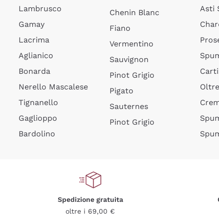
Lambrusco
Asti
Chenin Blanc
Gamay
Char
Fiano
Lacrima
Pros
Vermentino
Aglianico
Spum
Sauvignon
Bonarda
Cart
Pinot Grigio
Nerello Mascalese
Oltr
Pigato
Tignanello
Cre
Sauternes
Gaglioppo
Spum
Pinot Grigio
Bardolino
Spum
Spedizione gratuita
oltre i 69,00 €