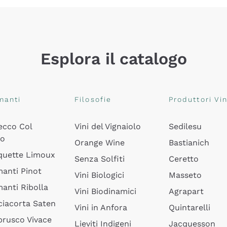
Esplora il catalogo
manti
Filosofie
Produttori Vin
ecco Col
Vini del Vignaiolo
Sedilesu
do
Orange Wine
Bastianich
quette Limoux
Senza Solfiti
Ceretto
anti Pinot
Vini Biologici
Masseto
anti Ribolla
Vini Biodinamici
Agrapart
ciacorta Saten
Vini in Anfora
Quintarelli
rusco Vivace
Lieviti Indigeni
Jacquesson