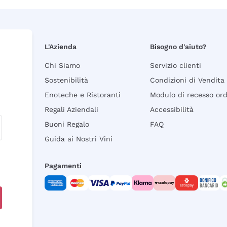
L'Azienda
Bisogno d'aiuto?
Chi Siamo
Servizio clienti
Sostenibilità
Condizioni di Vendita
Enoteche e Ristoranti
Modulo di recesso or
Regali Aziendali
Accessibilità
Buoni Regalo
FAQ
Guida ai Nostri Vini
Pagamenti