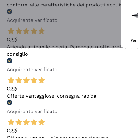
conformi alle caratteristiche dei prodotti acquistati
Acquirente verificato
Oggi
Per 
Azienda affidabile e seria. Personale molto profession
consiglio
Acquirente verificato
Oggi
Offerte vantaggiose, consegna rapida
Acquirente verificato
Oggi
Ottimo e rapido, un’esperienza da ripetere