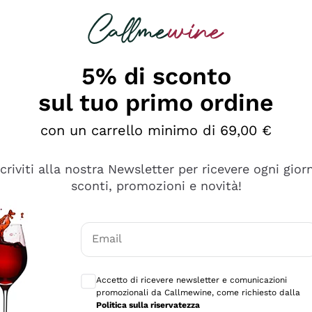
rcando
Champagne
Spumanti
Tutti i Vini
5% di sconto
sul tuo primo ordine
con un carrello minimo di 69,00 €
scriviti alla nostra Newsletter per ricevere ogni gior
sconti, promozioni e novità!
Email
Consensi opzionali per ricevere comunicaz
Accetto di ricevere newsletter e comunicazioni
promozionali da Callmewine, come richiesto dalla
tanti prodotti diversi e con un ampio range di prezzo. Le 
Politica sulla riservatezza