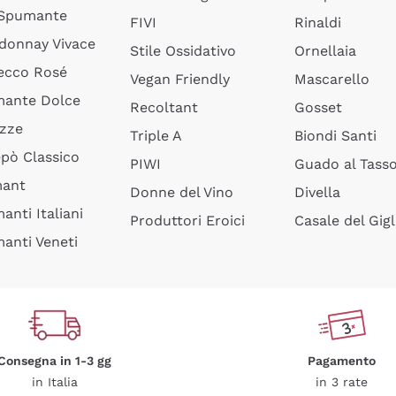
 Spumante
FIVI
Rinaldi
donnay Vivace
Stile Ossidativo
Ornellaia
ecco Rosé
Vegan Friendly
Mascarello
ante Dolce
Recoltant
Gosset
izze
Triple A
Biondi Santi
epò Classico
PIWI
Guado al Tass
mant
Donne del Vino
Divella
anti Italiani
Produttori Eroici
Casale del Gigl
anti Veneti
Consegna in 1-3 gg
Pagamento
in Italia
in 3 rate