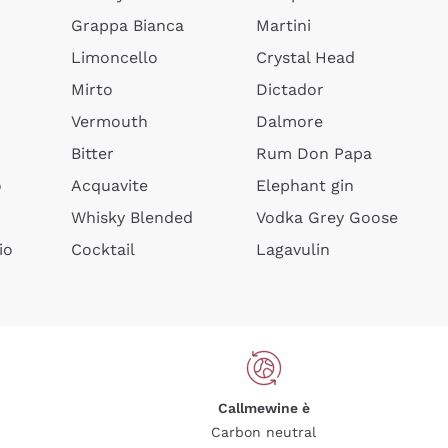
Grappa Bianca
Martini
Limoncello
Crystal Head
Mirto
Dictador
Vermouth
Dalmore
Bitter
Rum Don Papa
o
Acquavite
Elephant gin
Whisky Blended
Vodka Grey Goose
io
Cocktail
Lagavulin
Callmewine è
Carbon neutral