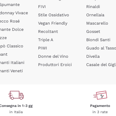
 Spumante
FIVI
Rinaldi
donnay Vivace
Stile Ossidativo
Ornellaia
ecco Rosé
Vegan Friendly
Mascarello
ante Dolce
Recoltant
Gosset
izze
Triple A
Biondi Santi
epò Classico
PIWI
Guado al Tass
mant
Donne del Vino
Divella
anti Italiani
Produttori Eroici
Casale del Gigl
anti Veneti
Consegna in 1-3 gg
Pagamento
in Italia
in 3 rate