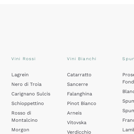
Vini Rossi
Vini Bianchi
Spu
Lagrein
Catarratto
Pros
Fon
Nero di Troia
Sancerre
Blan
Carignano Sulcis
Falanghina
Spum
Schioppettino
Pinot Bianco
Spum
Rosso di
Arneis
Montalcino
Fran
Vitovska
Morgon
Lamb
Verdicchio