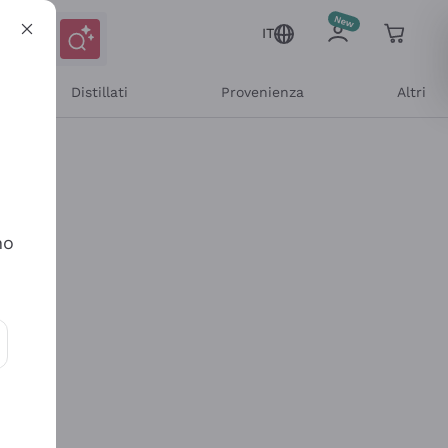
IT
Distillati
Provenienza
Altri
no
ioni e offerte personalizzate