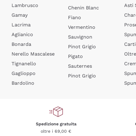
Lambrusco
Asti
Chenin Blanc
Gamay
Char
Fiano
Lacrima
Pros
Vermentino
Aglianico
Spum
Sauvignon
Bonarda
Cart
Pinot Grigio
Nerello Mascalese
Oltr
Pigato
Tignanello
Cre
Sauternes
Gaglioppo
Spum
Pinot Grigio
Bardolino
Spum
Spedizione gratuita
oltre i 69,00 €