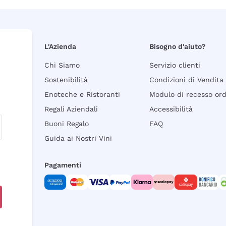
L'Azienda
Bisogno d'aiuto?
Chi Siamo
Servizio clienti
Sostenibilità
Condizioni di Vendita
Enoteche e Ristoranti
Modulo di recesso or
Regali Aziendali
Accessibilità
Buoni Regalo
FAQ
Guida ai Nostri Vini
Pagamenti