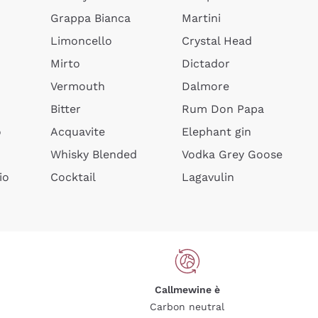
Grappa Bianca
Martini
Limoncello
Crystal Head
Mirto
Dictador
Vermouth
Dalmore
Bitter
Rum Don Papa
o
Acquavite
Elephant gin
Whisky Blended
Vodka Grey Goose
io
Cocktail
Lagavulin
Callmewine è
Carbon neutral