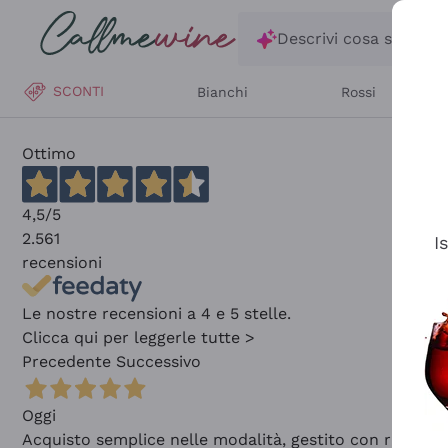
Salta al contenuto principale
Descrivi cosa stai ce
SCONTI
Bianchi
Rossi
Ottimo
4,5
/5
2.561
I
recensioni
Le nostre recensioni a 4 e 5 stelle.
Clicca qui per leggerle tutte >
Precedente
Successivo
Oggi
Acquisto semplice nelle modalità, gestito con rapidità 