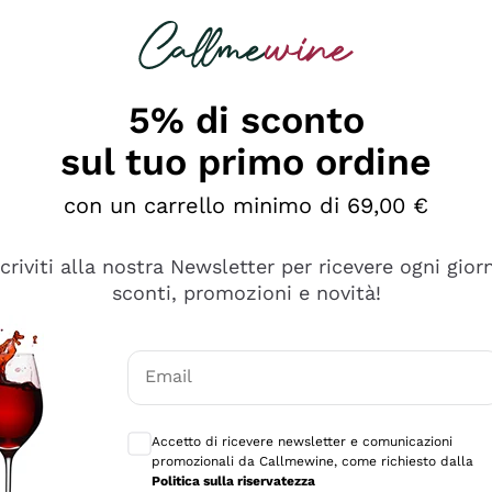
rcando
Champagne
Spumanti
Tutti i Vini
5% di sconto
sul tuo primo ordine
con un carrello minimo di 69,00 €
scriviti alla nostra Newsletter per ricevere ogni gior
sconti, promozioni e novità!
Email
Consensi opzionali per ricevere comunicaz
Accetto di ricevere newsletter e comunicazioni
promozionali da Callmewine, come richiesto dalla
e professionalità
Politica sulla riservatezza