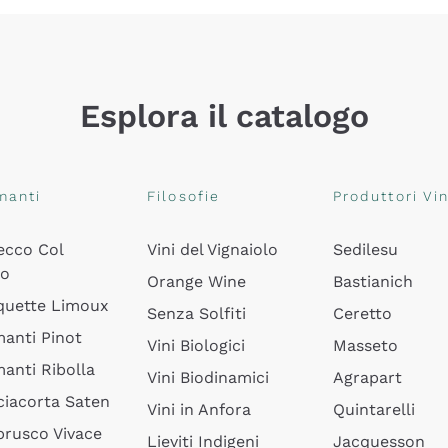
Esplora il catalogo
manti
Filosofie
Produttori Vin
ecco Col
Vini del Vignaiolo
Sedilesu
do
Orange Wine
Bastianich
quette Limoux
Senza Solfiti
Ceretto
anti Pinot
Vini Biologici
Masseto
anti Ribolla
Vini Biodinamici
Agrapart
ciacorta Saten
Vini in Anfora
Quintarelli
rusco Vivace
Lieviti Indigeni
Jacquesson